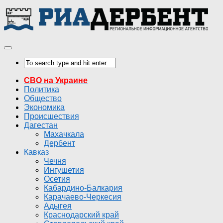
СВО на Украине
Политика
Общество
Экономика
Происшествия
Дагестан
Махачкала
Дербент
Кавказ
Чечня
Ингушетия
Осетия
Кабардино-Балкария
Карачаево-Черкесия
Адыгея
Краснодарский край