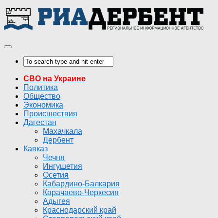
СВО на Украине
Политика
Общество
Экономика
Происшествия
Дагестан
Махачкала
Дербент
Кавказ
Чечня
Ингушетия
Осетия
Кабардино-Балкария
Карачаево-Черкесия
Адыгея
Краснодарский край