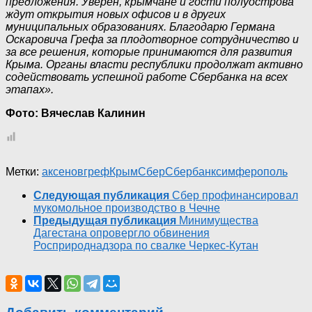
предложения. Уверен, крымчане и гости полуострова
ждут открытия новых офисов и в других
муниципальных образованиях. Благодарю Германа
Оскаровича Грефа за плодотворное сотрудничество и
за все решения, которые принимаются для развития
Крыма. Органы власти республики продолжат активно
содействовать успешной работе Сбербанка на всех
этапах».
Фото: Вячеслав Калинин
Метки:
аксенов
греф
Крым
Сбер
Сбербанк
симферополь
Следующая публикация
Сбер профинансировал
мукомольное производство в Чечне
Предыдущая публикация
Минимущества
Дагестана опровергло обвинения
Росприроднадзора по свалке Черкес-Кутан