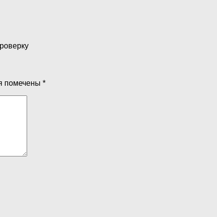
проверку
я помечены
*