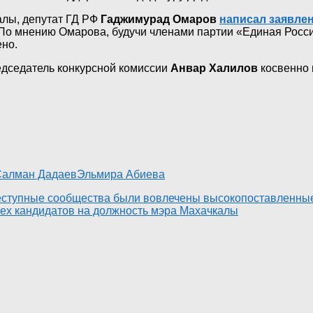
алы, депутат ГД РФ
Гаджимурад Омаров
написал заявле
По мнению Омарова, будучи членами партии «Единая Россия
но.
едседатель конкурсной комиссии
Анвар Халилов
косвенно 
Салман Дадаев
Эльмира Абиева
реступные сообщества были вовлечены высокопоставленные
рех кандидатов на должность мэра Махачкалы