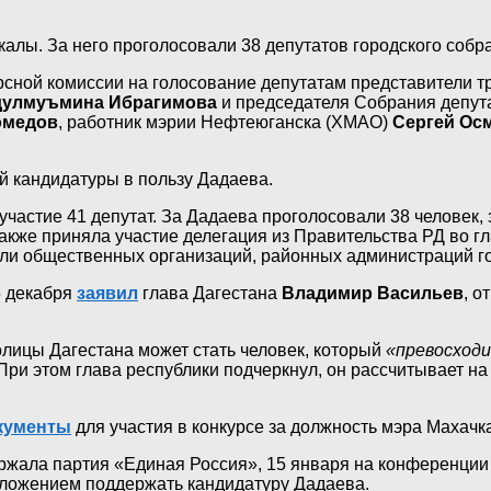
алы. За него проголосовали 38 депутатов городского собра
урсной комиссии на голосование депутатам представители 
улмуъмина Ибрагимова
и председателя Собрания депут
омедов
, работник мэрии Нефтеюганска (ХМАО)
Сергей Ос
й кандидатуры в пользу Дадаева.
участие 41 депутат. За Дадаева проголосовали 38 человек
акже приняла участие делегация из Правительства РД во г
ели общественных организаций, районных администраций го
5 декабря
заявил
глава Дагестана
Владимир Васильев
, о
олицы Дагестана может стать человек, который
«превосходи
 При этом глава республики подчеркнул, он рассчитывает на 
кументы
для участия в конкурсе за должность мэра Махачк
жала партия «Единая Россия», 15 января на конференции
ложением поддержать кандидатуру Дадаева.