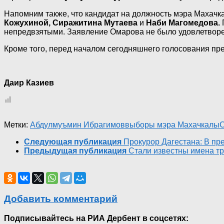
Напомним также, что кандидат на должность мэра Махачк
Кожухиной, Сиражитина Мутаева
и
Наби Магомедова.
непредвзятыми. Заявление Омарова не было удовлетворе
Кроме того, перед началом сегодняшнего голосования пр
Даир Казиев
Метки:
Абдулмуъмин Ибрагимов
выборы мэра Махачкалы
Следующая публикация
Прокурор Дагестана: В п
Предыдущая публикация
Стали известны имена т
Добавить комментарий
Подписывайтесь на РИА Дербент в соцсетях: