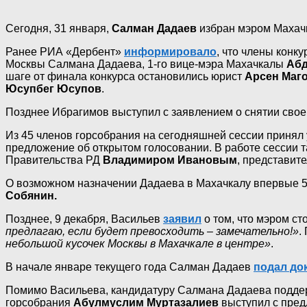
Сегодня, 31 января,
Салман Дадаев
избран мэром Махачк
Ранее РИА «Дербент»
информировало
, что члены конк
Москвы Салмана Дадаева, 1-го вице-мэра Махачкалы
Абд
шаге от финала конкурса остановились юрист
Арсен Маг
Юсупбег Юсупов
.
Позднее Ибрагимов выступил с заявлением о снятии свое
Из 45 членов горсобрания на сегодняшней сессии принял 
предложение об открытом голосовании. В работе сессии т
Правительства РД
Владимиром Ивановым
, представит
О возможном назначении Дадаева в Махачкалу впервые 
Собянин.
Позднее, 9 декабря, Васильев
заявил
о том, что мэром ст
предлагаю, если будет превосходить – замечательно!»
.
небольшой кусочек Москвы в Махачкале в центре»
.
В начале январе текущего года Салман Дадаев
подал до
Помимо Васильева, кандидатуру Салмана Дадаева поддер
горсобрания
Абулмуслим Муртазалиев
выступил с пред