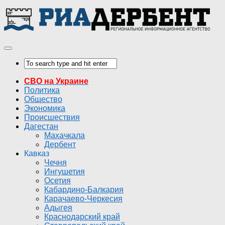
СВО на Украине
Политика
Общество
Экономика
Происшествия
Дагестан
Махачкала
Дербент
Кавказ
Чечня
Ингушетия
Осетия
Кабардино-Балкария
Карачаево-Черкесия
Адыгея
Краснодарский край