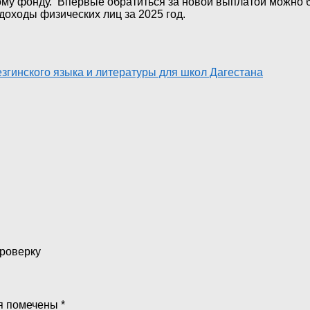
у фонду. Впервые обратиться за новой выплатой можно буд
доходы физических лиц за 2025 год.
згинского языка и литературы для школ Дагестана
проверку
я помечены
*