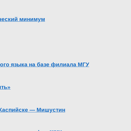
ический минимум
ого языка на базе филиала МГУ
ить»
в Каспийске — Мишустин