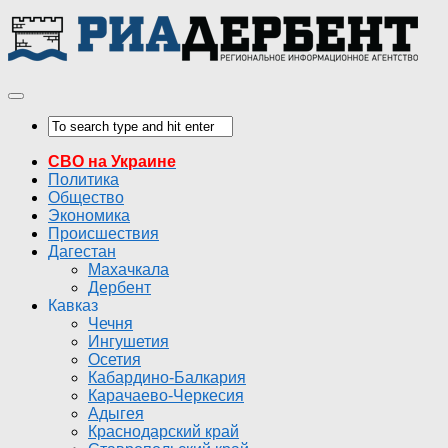
СВО на Украине
Политика
Общество
Экономика
Происшествия
Дагестан
Махачкала
Дербент
Кавказ
Чечня
Ингушетия
Осетия
Кабардино-Балкария
Карачаево-Черкесия
Адыгея
Краснодарский край