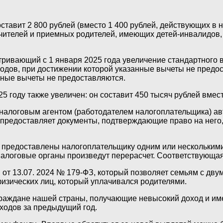
оставит 2 800 рублей (вместо 1 400 рублей, действующих в 
ечителей и приемных родителей, имеющих детей-инвалидов, 
тривающий с 1 января 2025 года увеличение стандартного в
одов, при достижении которой указанные вычеты не предос
нные вычеты не предоставляются.
 году также увеличен: он составит 450 тысяч рублей вмест
налоговым агентом (работодателем налогоплательщика) ав
о предоставляет документы, подтверждающие право на него
и предоставлены налогоплательщику одним или нескольким
 налоговые органы произведут перерасчет. Соответствующа
от 13.07. 2024 № 179-ФЗ, который позволяет семьям с дву
физических лиц, который уплачивался родителями.
граждане нашей страны, получающие невысокий доход и име
ходов за предыдущий год.