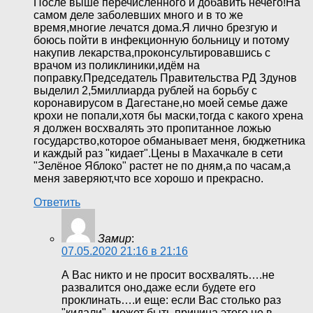
После выше перечисленного и добавить нечего!На
самом деле заболевших много и в то же
время,многие лечатся дома.Я лично брезгую и
боюсь пойти в инфекционную больницу и потому
накупив лекарства,проконсультировавшись с
врачом из поликлиники,идём на
поправку.Председатель Правительства РД Здунов
выделил 2,5миллиарда рублей на борьбу с
коронавирусом в Дагестане,но моей семье даже
крохи не попали,хотя бы маски,тогда с какого хрена
я должен восхвалять это пропитанное ложью
государство,которое обманывает меня, бюджетника
и каждый раз "кидает".Цены в Махачкале в сети
"Зелёное Яблоко" растет не по дням,а по часам,а
меня заверяют,что все хорошо и прекрасно.
Ответить
Замир
:
07.05.2020 21:16 в 21:16
А Вас никто и не просит восхвалять….не
развалится оно,даже если будете его
проклинать….и еще: если Вас столько раз
"кидали", может быть причина этого не в