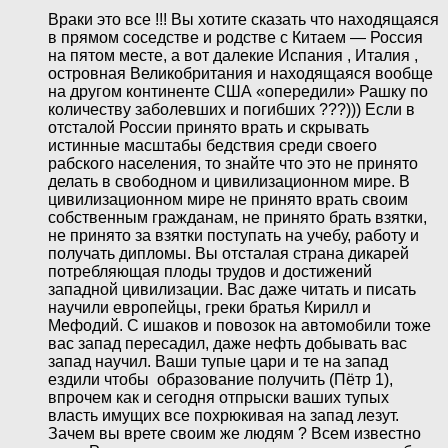
Враки это все !!! Вы хотите сказать что находящаяся
в прямом соседстве и родстве с Китаем — Россия
на пятом месте, а вот далекие Испания , Италия ,
островная Великобритания и находящаяся вообще
на другом континенте США «опередили» Рашку по
количеству заболевших и погибших ???))) Если в
отсталой России принято врать и скрывать
истинные масштабы бедствия среди своего
рабского населения, то знайте что это не принято
делать в свободном и цивилизационном мире. В
цивилизационном мире не принято врать своим
собственным гражданам, не принято брать взятки,
не принято за взятки поступать на учебу, работу и
получать дипломы. Вы отсталая страна дикарей
потребляющая плоды трудов и достижений
западной цивилизации. Вас даже читать и писать
научили европейцы, греки братья Кирилл и
Мефодий. С ишаков и повозок на автомобили тоже
вас запад пересадил, даже нефть добывать вас
запад научил. Ваши тупые цари и те на запад
ездили чтобы образование получить (Пётр 1),
впрочем как и сегодня отпрыски ваших тупых
власть имущих все похрюкивая на запад лезут.
Зачем вы врете своим же людям ? Всем известно