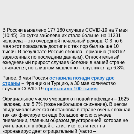
В России выявлено 177 160 случаев COVID-19 на 7 мая
(10:45). За сутки заболевших стало больше на 11231
человека – это очередной печальный рекорд. С 3 по 6
мая этот показатель достиг и с тех пор был выше 10
тысяч. В результате Россия обошла Германию (168162
зараженных по последним данным). Относительный
ежедневный прирост случаев болезни в нашей стране
снижается, но слишком медленно – опустился до 6,8%.
Ранее, 3 мая Россия
оставила позади сразу две
страны
– Францию и Турцию, а 30 мая количество
случаев COVID-19
превысило 100 тысяч
.
Официальное число умерших от новой инфекции – 1625
человек, или 5,7% (тоже небольшое снижение). В целом
эпидемиологическая обстановка в стране очень сложная,
так как фиксируется еще большое число случаев
пневмонии, главным образом двусторонней, которая не
учитывается в общей статистике, если тест на
коронавирус дает отрицательный (часто –