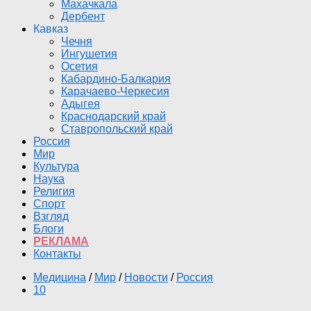
Махачкала
Дербент
Кавказ
Чечня
Ингушетия
Осетия
Кабардино-Балкария
Карачаево-Черкесия
Адыгея
Краснодарский край
Ставропольский край
Россия
Мир
Культура
Наука
Религия
Спорт
Взгляд
Блоги
РЕКЛАМА
Контакты
Медицина
/
Мир
/
Новости
/
Россия
10