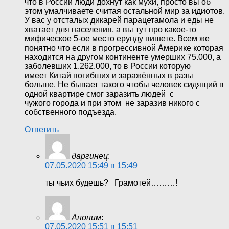
что в России люди дохнут как мухи, просто вы об
этом умалчиваете считая остальной мир за идиотов.
У вас у отсталых дикарей парацетамола и еды не
хватает для населения, а вы тут про какое-то
мифическое 5-ое место ерунду пишете. Всем же
понятно что если в прогрессивной Америке которая
находится на другом континенте умерших 75.000, а
заболевших 1.262.000, то в России которую
имеет Китай погибших и заражённых в разы
больше. Не бывает такого чтобы человек сидящий в
одной квартире смог заразить людей с
чужого города и при этом не заразив никого с
собственного подъезда.
Ответить
даргинец
:
07.05.2020 15:49 в 15:49
ты чьих будешь? Грамотей………!
Аноним
:
07.05.2020 15:51 в 15:51