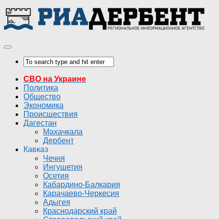
СВО на Украине
Политика
Общество
Экономика
Происшествия
Дагестан
Махачкала
Дербент
Кавказ
Чечня
Ингушетия
Осетия
Кабардино-Балкария
Карачаево-Черкесия
Адыгея
Краснодарский край