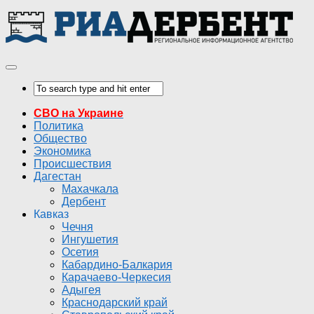
СВО на Украине
Политика
Общество
Экономика
Происшествия
Дагестан
Махачкала
Дербент
Кавказ
Чечня
Ингушетия
Осетия
Кабардино-Балкария
Карачаево-Черкесия
Адыгея
Краснодарский край