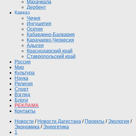
Махачкала
Дербент
Кавказ
Чечня
Ингушетия
Осетия
Кабардино-Балкария
Карачаево-Черкесия
Адыгея
Краснодарский край
Ставропольский край
Россия
Мир
Культура
Наука
Религия
Спорт
Взгляд
Блоги
РЕКЛАМА
Контакты
Новости
/
Новости Дагестана
/
Проекты
/
Экология
/
Экономика
/
Энергетика
1