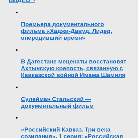
ВИДЕО ~
Премьера документального
фильма «Хаджи-Давуд. Лидер,
опередивший время»
В Дагестане меценаты восстановят
Ахтынскую крепость, связанную с
Кавказской войной Имама Шамиля
Сулейман Стальский —
документальный фильм
«Российский Кавказ. Три века
созидания». 1 серия: «Российская