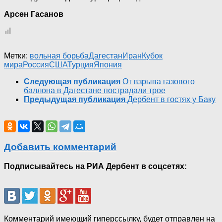
Арсен Гасанов
Метки:
вольная борьба
Дагестан
Иран
Кубок
мира
Россия
США
Турция
Япония
Следующая публикация
От взрыва газового
баллона в Дагестане пострадали трое
Предыдущая публикация
Дербент в гостях у Баку
Добавить комментарий
Подписывайтесь на РИА Дербент в соцсетях:
Комментарий имеющий гиперссылку, будет отправлен на