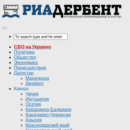
СВО на Украине
Политика
Общество
Экономика
Происшествия
Дагестан
Махачкала
Дербент
Кавказ
Чечня
Ингушетия
Осетия
Кабардино-Балкария
Карачаево-Черкесия
Адыгея
Краснодарский край