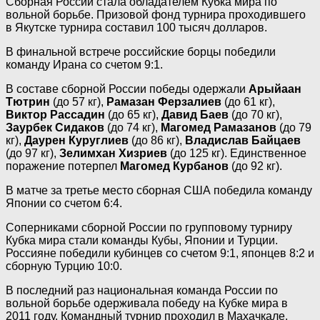
Сборная России стала обладателем Кубка мира по
вольной борьбе. Призовой фонд турнира проходившего
в Якутске турнира составил 100 тысяч долларов.
В финальной встрече российские борцы победили
команду Ирана со счетом 9:1.
В составе сборной России победы одержали
Арыйаан
Тютрин
(до 57 кг),
Рамазан Ферзалиев
(до 61 кг),
Виктор Рассадин
(до 65 кг),
Давид Баев
(до 70 кг),
Заурбек Сидаков
(до 74 кг),
Магомед Рамазанов
(до 79
кг),
Даурен Куруглиев
(до 86 кг),
Владислав Байцаев
(до 97 кг),
Зелимхан Хизриев
(до 125 кг). Единственное
поражение потерпел
Магомед Курбанов
(до 92 кг).
В матче за третье место сборная США победила команду
Японии со счетом 6:4.
Соперниками сборной России по групповому турниру
Кубка мира стали команды Кубы, Японии и Турции.
Россияне победили кубинцев со счетом 9:1, японцев 8:2 и
сборную Турцию 10:0.
В последний раз национальная команда России по
вольной борьбе одерживала победу на Кубке мира в
2011 году. Командный турнир проходил в Махачкале.