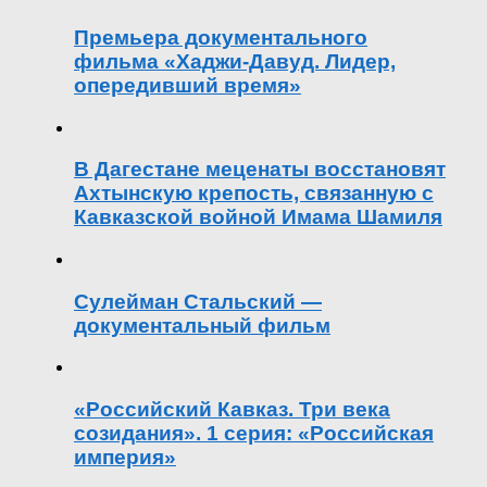
Премьера документального
фильма «Хаджи-Давуд. Лидер,
опередивший время»
В Дагестане меценаты восстановят
Ахтынскую крепость, связанную с
Кавказской войной Имама Шамиля
Сулейман Стальский —
документальный фильм
«Российский Кавказ. Три века
созидания». 1 серия: «Российская
империя»