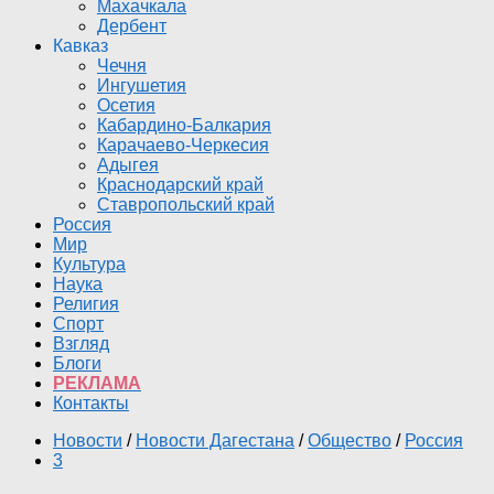
Махачкала
Дербент
Кавказ
Чечня
Ингушетия
Осетия
Кабардино-Балкария
Карачаево-Черкесия
Адыгея
Краснодарский край
Ставропольский край
Россия
Мир
Культура
Наука
Религия
Спорт
Взгляд
Блоги
РЕКЛАМА
Контакты
Новости
/
Новости Дагестана
/
Общество
/
Россия
3