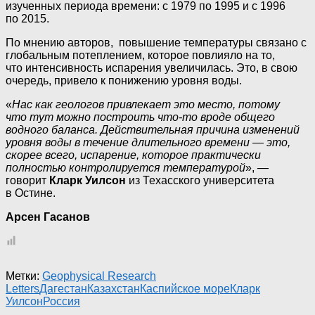
изученных периода времени: с 1979 по 1995 и с 1996
по 2015.
По мнению авторов, повышение температуры связано с
глобальным потеплением, которое повлияло на то,
что интенсивность испарения увеличилась. Это, в свою
очередь, привело к понижению уровня воды.
«
Нас как геологов привлекает это место, потому
что тут можно построить что-то вроде общего
водного баланса. Действительная причина изменений
уровня воды в течение длительного времени — это,
скорее всего, испарение, которое практически
полностью контролируется температурой
», —
говорит
Кларк Уилсон
из Техасского университета
в Остине.
Арсен Гасанов
Метки:
Geophysical Research
Letters
Дагестан
Казахстан
Каспийское море
Кларк
Уилсон
Россия