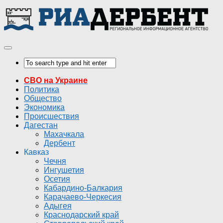
СВО на Украине
Политика
Общество
Экономика
Происшествия
Дагестан
Махачкала
Дербент
Кавказ
Чечня
Ингушетия
Осетия
Кабардино-Балкария
Карачаево-Черкесия
Адыгея
Краснодарский край