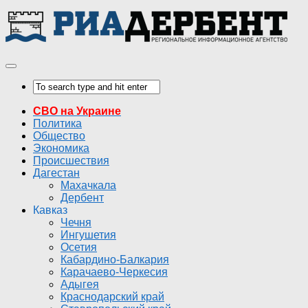
СВО на Украине
Политика
Общество
Экономика
Происшествия
Дагестан
Махачкала
Дербент
Кавказ
Чечня
Ингушетия
Осетия
Кабардино-Балкария
Карачаево-Черкесия
Адыгея
Краснодарский край