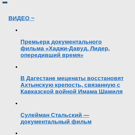
ВИДЕО ~
Премьера документального
фильма «Хаджи-Давуд. Лидер,
опередивший время»
В Дагестане меценаты восстановят
Ахтынскую крепость, связанную с
Кавказской войной Имама Шамиля
Сулейман Стальский —
документальный фильм