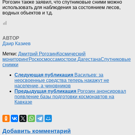
Рогозин также заявил, что спутниковые сними можно
использовать для наблюдения за состоянием лесов,
водных объектов и т.д.
АВТОР
Даир Казиев
Метки:
Дмитрий Рогозин
Космический
мониторинг
Роскосмос
самострои Дагестана
Спутниковые
снимки
Следующая публикация
Васильев: за
неосвоенные средства теперь накажут не
население, а чиновников
Предыдущая публикация
Рогозин анонсировал
появление базы подготовки космонавтов на
Кавказе
Добавить комментарий