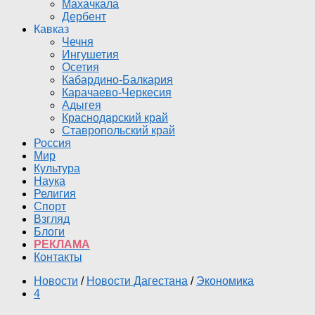
Махачкала
Дербент
Кавказ
Чечня
Ингушетия
Осетия
Кабардино-Балкария
Карачаево-Черкесия
Адыгея
Краснодарский край
Ставропольский край
Россия
Мир
Культура
Наука
Религия
Спорт
Взгляд
Блоги
РЕКЛАМА
Контакты
Новости
/
Новости Дагестана
/
Экономика
4