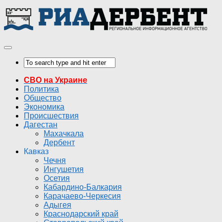
СВО на Украине
Политика
Общество
Экономика
Происшествия
Дагестан
Махачкала
Дербент
Кавказ
Чечня
Ингушетия
Осетия
Кабардино-Балкария
Карачаево-Черкесия
Адыгея
Краснодарский край