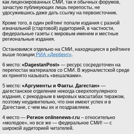
как лицензированных СМИ, так и обычных форумов,
зачастую публикующих лишь перепосты, не
удосужившись даже дать ссылку на первоисточник.
Кроме того, в один рейтинг попали издания с разной
изначальной (стартовой) аудиторией, в частности,
федеральные газеты с мировым именем и местные
региональные издания.
Остановимся отдельно на СМИ, находящиеся в рейтинге
выше позиции
РИА «Дербент»
.
6 место:
«DagestanPost»
— ресурс сосредоточен на
перепостах материалов со СМИ. В журналистской среде
их принято называть «вешалками».
5 место:
«Аргументы и Факты. Дагестан»
—
дагестанское отделение некогда сверхпопулярного
издания, с рекордным в мировых масштабах тиражом,
поэтому неудивительно, что они имеют успех и в
Дагестане, с чем мы их и поздравляем.
4 место —
Регион onlinenews-r.ru
– относительно
«молодое», но все же — федеральное СМИ! — с
широкой аудиторией читателей.