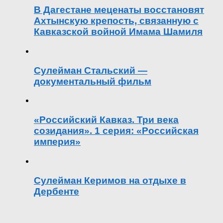
В Дагестане меценаты восстановят
Ахтынскую крепость, связанную с
Кавказской войной Имама Шамиля
Сулейман Стальский —
документальный фильм
«Российский Кавказ. Три века
созидания». 1 серия: «Российская
империя»
Сулейман Керимов на отдыхе в
Дербенте