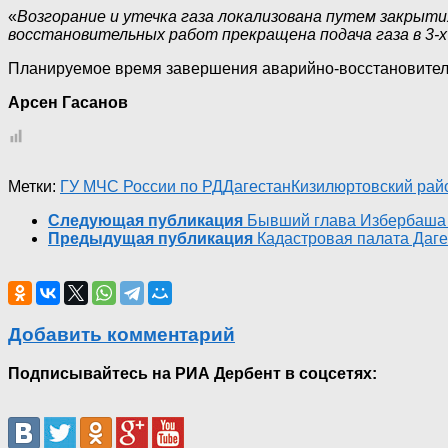
«
Возгорание и утечка газа локализована путем закрыт
восстановительных работ прекращена подача газа в 3-х 
Планируемое время завершения аварийно-восстановитель
Арсен Гасанов
Метки:
ГУ МЧС России по РД
Дагестан
Кизилюртовский рай
Следующая публикация
Бывший глава Избербаша 
Предыдущая публикация
Кадастровая палата Даг
Добавить комментарий
Подписывайтесь на РИА Дербент в соцсетях: