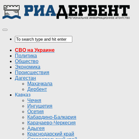
СВО на Украине
Политика
Общество
Экономика
Происшествия
Дагестан
Махачкала
Дербент
Кавказ
Чечня
Ингушетия
Осетия
Кабардино-Балкария
Карачаево-Черкесия
Адыгея
Краснодарский край