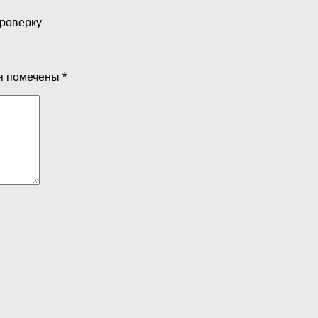
проверку
я помечены
*