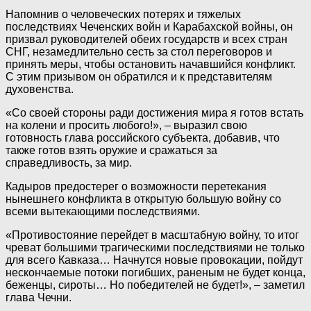
Напомнив о человеческих потерях и тяжелых
последствиях Чеченских войн и Карабахской войны, он
призвал руководителей обеих государств и всех стран
СНГ, незамедлительно сесть за стол переговоров и
принять меры, чтобы остановить начавшийся конфликт.
С этим призывом он обратился и к представителям
духовенства.
«Со своей стороны ради достижения мира я готов встать
на колени и просить любого!», – выразил свою
готовность глава российского субъекта, добавив, что
также готов взять оружие и сражаться за
справедливость, за мир.
Кадыров предостерег о возможности перетекания
нынешнего конфликта в открытую большую войну со
всеми вытекающими последствиями.
«Противостояние перейдет в масштабную войну, то итог
чреват большими трагическими последствиями не только
для всего Кавказа… Начнутся новые провокации, пойдут
нескончаемые потоки погибших, раненым не будет конца,
беженцы, сироты… Но победителей не будет!», – заметил
глава Чечни.