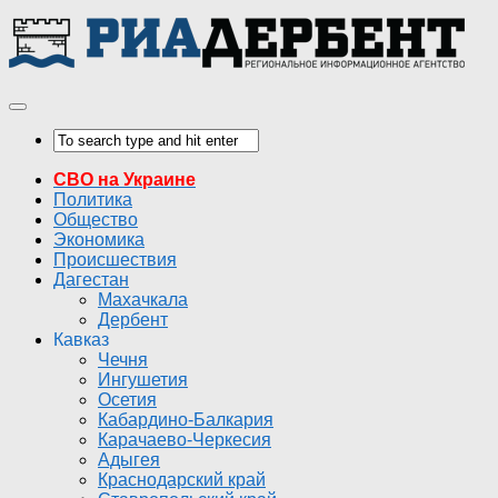
СВО на Украине
Политика
Общество
Экономика
Происшествия
Дагестан
Махачкала
Дербент
Кавказ
Чечня
Ингушетия
Осетия
Кабардино-Балкария
Карачаево-Черкесия
Адыгея
Краснодарский край