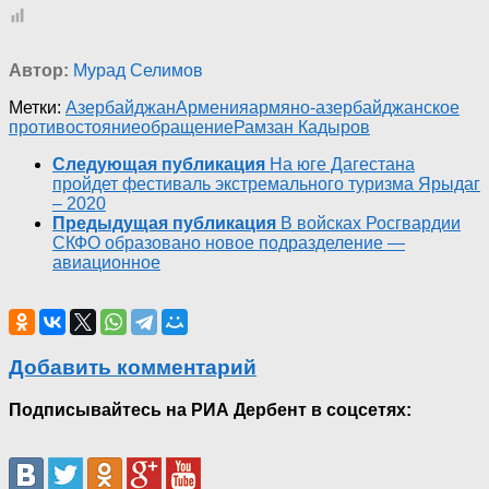
Автор:
Мурад Селимов
Метки:
Азербайджан
Армения
армяно-азербайджанское
противостояние
обращение
Рамзан Кадыров
Следующая публикация
На юге Дагестана
пройдет фестиваль экстремального туризма Ярыдаг
– 2020
Предыдущая публикация
В войсках Росгвардии
СКФО образовано новое подразделение —
авиационное
Добавить комментарий
Подписывайтесь на РИА Дербент в соцсетях: