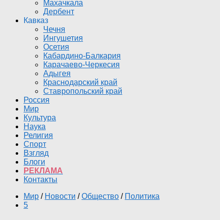
Махачкала
Дербент
Кавказ
Чечня
Ингушетия
Осетия
Кабардино-Балкария
Карачаево-Черкесия
Адыгея
Краснодарский край
Ставропольский край
Россия
Мир
Культура
Наука
Религия
Спорт
Взгляд
Блоги
РЕКЛАМА
Контакты
Мир
/
Новости
/
Общество
/
Политика
5