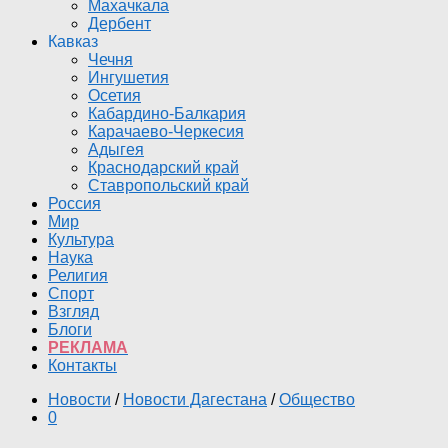
Махачкала
Дербент
Кавказ
Чечня
Ингушетия
Осетия
Кабардино-Балкария
Карачаево-Черкесия
Адыгея
Краснодарский край
Ставропольский край
Россия
Мир
Культура
Наука
Религия
Спорт
Взгляд
Блоги
РЕКЛАМА
Контакты
Новости
/
Новости Дагестана
/
Общество
0