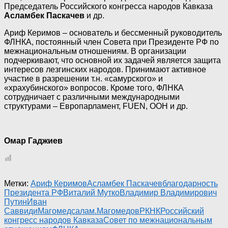
Председатель Российского конгресса народов Кавказа
Асламбек Паскачев
и др.
Ариф Керимов – основатель и бессменный руководитель
ФЛНКА, постоянный член Совета при Президенте РФ по
межнациональным отношениям. В организации
подчеркивают, что основной их задачей является защита
интересов лезгинских народов. Принимают активное
участие в разрешении т.н. «самурского» и
«храхубинского» вопросов. Кроме того, ФЛНКА
сотрудничает с различными международными
структурами – Европарламент, FUEN, ООН и др.
Омар Гаджиев
Метки:
Ариф Керимов
Асламбек Паскачев
благодарность
Президента РФ
Виталий Мутко
Владимир Владимирович
Путин
Иван
Саввиди
Магомедсалам.Магомедов
РКНК
Российский
конгресс народов Кавказа
Совет по межнациональным