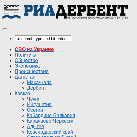
СВО на Украине
Политика
Общество
Экономика
Происшествия
Дагестан
Махачкала
Дербент
Кавказ
Чечня
Ингушетия
Осетия
Кабардино-Балкария
Карачаево-Черкесия
Адыгея
Краснодарский край