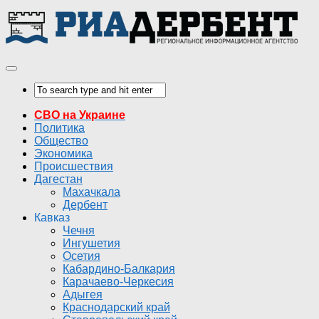
СВО на Украине
Политика
Общество
Экономика
Происшествия
Дагестан
Махачкала
Дербент
Кавказ
Чечня
Ингушетия
Осетия
Кабардино-Балкария
Карачаево-Черкесия
Адыгея
Краснодарский край