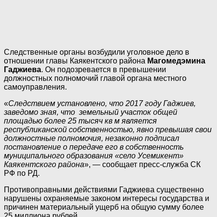
Следственные органы возбудили уголовное дело в
отношении главы Каякентского района
Магомедэмина
Гаджиева
. Он подозревается в превышении
должностных полномочий главой органа местного
самоуправления.
«
Следствием установлено, что 2017 году Гаджиев,
заведомо зная, что земельный участок общей
площадью более 25 тысяч кв м является
республиканской собственностью, явно превышая свои
должностные полномочия, незаконно подписал
постановление о передаче его в собственность
муниципального образования «село Усемикент»
Каякентского района
», — сообщает пресс-служба СК
РФ по РД.
Противоправными действиями Гаджиева существенно
нарушены охраняемые законом интересы государства и
причинен материальный ущерб на общую сумму более
25 миллиона рублей.