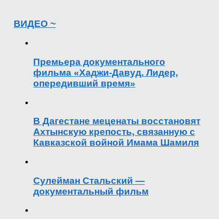
ВИДЕО ~
Премьера документального
фильма «Хаджи-Давуд. Лидер,
опередивший время»
В Дагестане меценаты восстановят
Ахтынскую крепость, связанную с
Кавказской войной Имама Шамиля
Сулейман Стальский —
документальный фильм