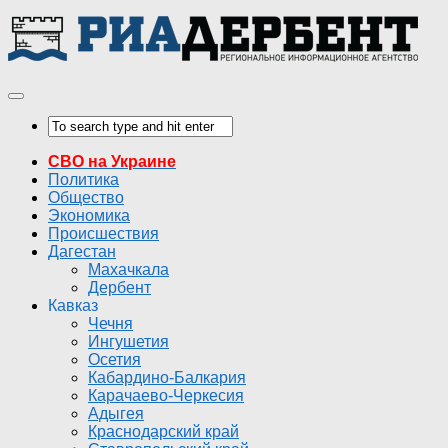
СВО на Украине
Политика
Общество
Экономика
Происшествия
Дагестан
Махачкала
Дербент
Кавказ
Чечня
Ингушетия
Осетия
Кабардино-Балкария
Карачаево-Черкесия
Адыгея
Краснодарский край