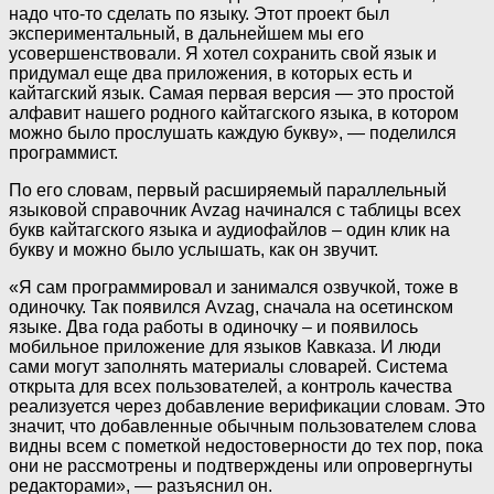
надо что-то сделать по языку. Этот проект был
экспериментальный, в дальнейшем мы его
усовершенствовали. Я хотел сохранить свой язык и
придумал еще два приложения, в которых есть и
кайтагский язык. Самая первая версия — это простой
алфавит нашего родного кайтагского языка, в котором
можно было прослушать каждую букву», — поделился
программист.
По его словам, первый расширяемый параллельный
языковой справочник Avzag начинался с таблицы всех
букв кайтагского языка и аудиофайлов – один клик на
букву и можно было услышать, как он звучит.
«Я сам программировал и занимался озвучкой, тоже в
одиночку. Так появился Avzag, сначала на осетинском
языке. Два года работы в одиночку – и появилось
мобильное приложение для языков Кавказа. И люди
сами могут заполнять материалы словарей. Система
открыта для всех пользователей, а контроль качества
реализуется через добавление верификации словам. Это
значит, что добавленные обычным пользователем слова
видны всем с пометкой недостоверности до тех пор, пока
они не рассмотрены и подтверждены или опровергнуты
редакторами», — разъяснил он.