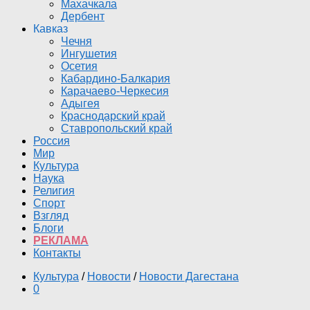
Махачкала
Дербент
Кавказ
Чечня
Ингушетия
Осетия
Кабардино-Балкария
Карачаево-Черкесия
Адыгея
Краснодарский край
Ставропольский край
Россия
Мир
Культура
Наука
Религия
Спорт
Взгляд
Блоги
РЕКЛАМА
Контакты
Культура
/
Новости
/
Новости Дагестана
0