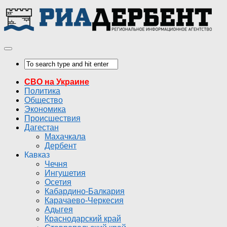
СВО на Украине
Политика
Общество
Экономика
Происшествия
Дагестан
Махачкала
Дербент
Кавказ
Чечня
Ингушетия
Осетия
Кабардино-Балкария
Карачаево-Черкесия
Адыгея
Краснодарский край