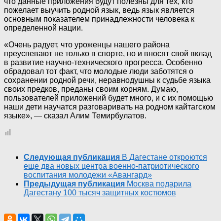
что данные приложения будут полезны для тех, кто
пожелает выучить родной язык, ведь язык является
основным показателем принадлежности человека к
определенной нации.
«Очень радует, что уроженцы нашего района
преуспевают не только в спорте, но и вносят свой вклад
в развитие научно-технического прогресса. Особенно
обрадовал тот факт, что молодые люди заботятся о
сохранении родной речи, неравнодушны к судьбе языка
своих предков, преданы своим корням. Думаю,
пользователей приложений будет много, и с их помощью
наши дети научатся разговаривать на родном кайтагском
языке», — сказал Алим Темирбулатов.
Следующая публикация
В Дагестане откроются
еще два новых центра военно-патриотического
воспитания молодежи «Авангард»
Предыдущая публикация
Москва подарила
Дагестану 100 тысяч защитных костюмов