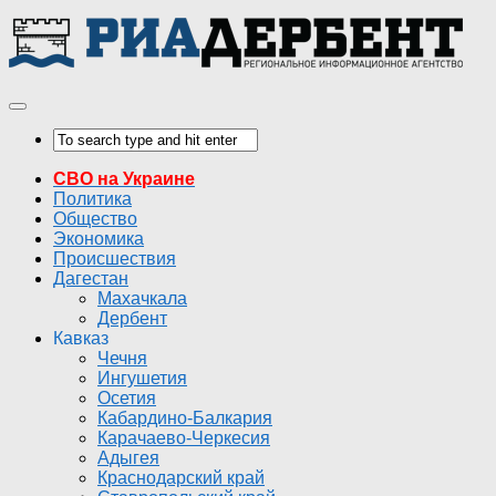
СВО на Украине
Политика
Общество
Экономика
Происшествия
Дагестан
Махачкала
Дербент
Кавказ
Чечня
Ингушетия
Осетия
Кабардино-Балкария
Карачаево-Черкесия
Адыгея
Краснодарский край