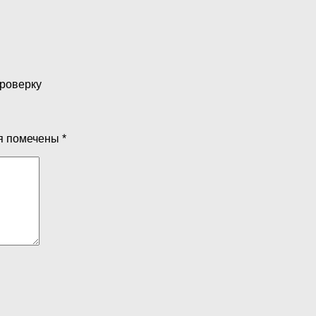
проверку
я помечены
*