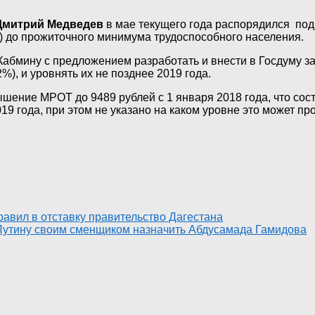
Дмитрий Медведев
в мае текущего года распорядился подг
 до прожиточного минимума трудоспособного населения.
Кабмину с предложением разработать и внести в Госдуму з
), и уровнять их не позднее 2019 года.
ышение МРОТ до 9489 рублей с 1 января 2018 года, что со
 года, при этом не указано на каком уровне это может про
равил в отставку правительство Дагестана
Путину своим сменщиком назначить Абдусамада Гамидова