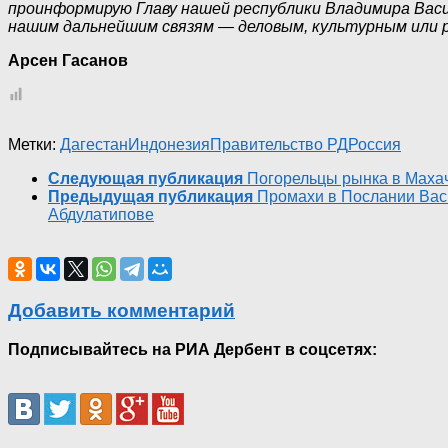
проинформирую Главу нашей республики Владимира Васи
нашим дальнейшим связям — деловым, культурным или 
Арсен Гасанов
Метки:
Дагестан
Индонезия
Правительство РД
Россия
Следующая публикация
Погорельцы рынка в Махач
Предыдущая публикация
Промахи в Послании Вас
Абдулатипове
Добавить комментарий
Подписывайтесь на РИА Дербент в соцсетях: