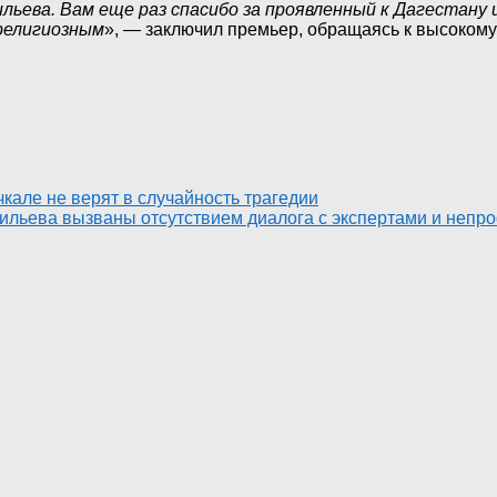
льева. Вам еще раз спасибо за проявленный к Дагестану
религиозным
», — заключил премьер, обращаясь к высокому
кале не верят в случайность трагедии
ильева вызваны отсутствием диалога с экспертами и неп