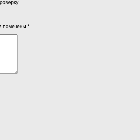
проверку
я помечены
*