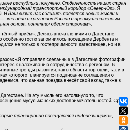
циале республики получено. Отдаленность наших стран
ь международный транспортный коридор «Север-Юг». Я
. И Ваш визит нас сблизит, появятся новые мысли и
н — это один из регионов России с преимущественным
щная основа, понятная обеим сторонам
».
тёплый приём». Делясь впечатлениями о Дагестане,
о особенно гостю запомнилось посещение Дербента и
дился не только в гостеприимности дагестанцев, но и в
бразом: «Я отправлял сделанные в Дагестане фотографии
нтерес к налаживанию сотрудничества с регионом. В
ивные тренды развития, как в области торговли, так и в
ках которого планируется подписание соглашения о
Надеемся, что данная поездка внесёт свой вклад также в
агестане. На эту мысль его натолкнуло то, что
 посещение мусульманских достопримечательностей. Среди
которые традиционно посещаются индонезийцами
», —