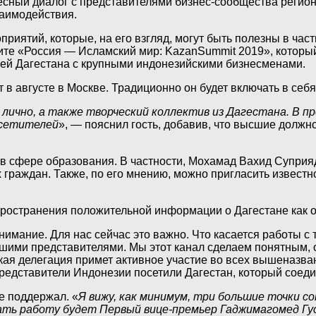
ресный диалог с представителями бизнес-сообщества регион
заимодействия.
иятий, которые, на его взгляд, могут быть полезны в част
те «Россия — Исламский мир: KazanSummit 2019», который 
лей Дагестана с крупными индонезийскими бизнесменами.
в августе в Москве. Традиционно он будет включать в себя
лично, а также творческий коллектив из Дагестана. В п
осетителей
», — пояснил гость, добавив, что высшие должн
в сфере образования. В частности, Мохамад Вахид Суприяд
раждан. Также, по его мнению, можно пригласить известног
ространения положительной информации о Дагестане как о 
имание. Для нас сейчас это важно. Что касается работы с
ашими представителями. Мы этот канал сделаем понятным,
нская делегация примет активное участие во всех вышеназ
редставители Индонезии посетили Дагестан, который соед
е поддержал. «
Я вижу, как минимум, три большие точки с
ть работу будет Первый вице-премьер Гаджимагомед Гус