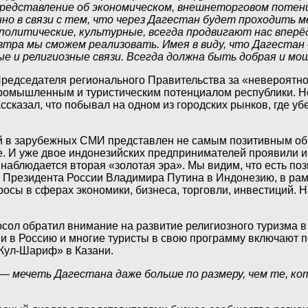
 представление об экономическом, внешнеторговом потен
енно в связи с тем, что через Дагестан будет проходит
политические, культурные, всегда продвигают нас вперёд
автра мы сможем реализовать. Имея в виду, что Дагеста
е и религиозные связи. Всегда должна быть добрая и мо
едседателя регионального Правительства за «невероятно 
промышленным и туристическим потенциалом республики. Н
казал, что побывал на одном из городских рынков, где убе
рый в зарубежных СМИ представлен не самым позитивным о
е. И уже двое индонезийских предпринимателей проявили и
блюдается вторая «золотая эра». Мы видим, что есть позит
а Президента России Владимира Путина в Индонезию, в рам
просы в сферах экономики, бизнеса, торговли, инвестиций. 
ол обратил внимание на развитие религиозного туризма в Д
ии в Россию и многие туристы в свою программу включают
«Кул-Шариф» в Казани.
 — мечеть Дагестана даже больше по размеру, чем те, 