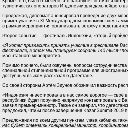
Кроме того, было отмечено, что накануне состоялся инте
туристических операторов Индонезии для дальнейшего в
Продолжая, дипломат анонсировал проведение двух меропр
примет участие в XI Международном экономическом самми
в рамках мероприятия организовать встречу представите
Второе событие — фестиваль Индонезии, который пройдет 
«
Я хотел пригласить принять участие в фестивале Вас 
фестивале, в этом мы планируем собрать 140 тысяч п
масштабного мероприятия.
Помимо прочего, были озвучены вопросы сотрудничества 
специальной стипендиальной программе для иностранных г
доступным языком рассказал о Дагестане.
Со своей стороны Артём Здунов обозначил важность расп
«Индонезия инвестировала в нас самое дорогое — своё вн
республики будет поручено напрямую контактировать с В
заявил премьер-министр. Также он заверил, что дагеста
предложил, чтобы после завершения KazanSummit-2019 п
Предложения по всем другим пунктам глава кабмина такж
нас будет отвечать конкретный министр, координирова