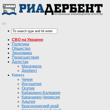
СВО на Украине
Политика
Общество
Экономика
Происшествия
Дагестан
Махачкала
Дербент
Кавказ
Чечня
Ингушетия
Осетия
Кабардино-Балкария
Карачаево-Черкесия
Адыгея
Краснодарский край