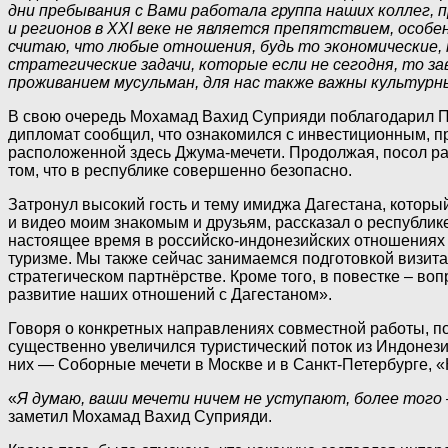
дни пребывания с Вами работала группа наших коллег,
и регионов в XXI веке не является препятствием, особ
считаю, что любые отношения, будь то экономические, 
стратегические задачи, которые если не сегодня, то з
проживанием мусульман, для нас также важны культурны
В свою очередь Мохамад Вахид Суприяди поблагодарил Пр
дипломат сообщил, что ознакомился с инвестиционным, 
расположенной здесь Джума-мечети. Продолжая, посол расс
том, что в республике совершенно безопасно.
Затронул высокий гость и тему имиджа Дагестана, кото
и видео моим знакомым и друзьям, рассказал о республик
настоящее время в российско-индонезийских отношениях на
туризме. Мы также сейчас занимаемся подготовкой визит
стратегическом партнёрстве. Кроме того, в повестке – во
развитие наших отношений с Дагестаном».
Говоря о конкретных направлениях совместной работы, пос
существенно увеличился туристический поток из Индонез
них — Соборные мечети в Москве и в Санкт-Петербурге, 
«
Я думаю, ваши мечети ничем не уступают, более того
заметил Мохамад Вахид Суприяди.