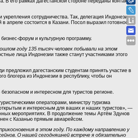
а. В его рамках дагестанской стороне переданы контакты
и укрепления сотрудничества. Так, делегация Индонезии
в апреле состоится в Казани. Посол выразил готовность
 бизнес-форум и культурную программу.
рошлом году 135 тысяч человек побывали на этом
остные лица Индонезии также станут участниками этого
и предложил дагестанским студентам принять участие в
о блогера из Индонезии в республику, чтобы он
безопасном и интересном для туристов регионе.
 туристическими операторами, министру туризма
 открытым и интересным для ваших и наших туристов», —
ванных мероприятиях. В продолжение темы Артём Здунов
инен с Казанью прямым авиарейсом.
оприкосновения в этом году. По каждому направлению у
ейнов. О нашей сегодняшней встрече я обязательно