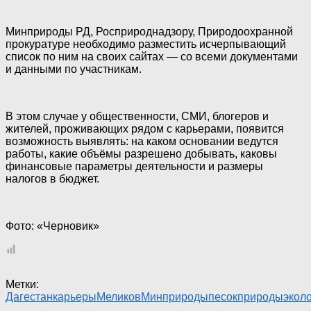
Минприроды РД, Росприроднадзору, Природоохранной
прокуратуре необходимо разместить исчерпывающий
список по ним на своих сайтах — со всеми документами
и данными по участникам.
В этом случае у общественности, СМИ, блогеров и
жителей, проживающих рядом с карьерами, появится
возможность выявлять: на каком основании ведутся
работы, какие объёмы разрешено добывать, каковы
финансовые параметры деятельности и размеры
налогов в бюджет.
Фото: «Черновик»
Метки:
Дагестан
карьеры
Меликов
Минприроды
песок
природы
экол