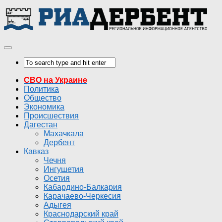
СВО на Украине
Политика
Общество
Экономика
Происшествия
Дагестан
Махачкала
Дербент
Кавказ
Чечня
Ингушетия
Осетия
Кабардино-Балкария
Карачаево-Черкесия
Адыгея
Краснодарский край