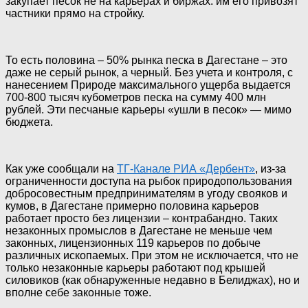
закупает песок не на карьерах и биржах: им его привозят
частники прямо на стройку.
То есть половина – 50% рынка песка в Дагестане – это
даже не серый рынок, а черный. Без учета и контроля, с
нанесением Природе максимального ущерба выдается
700-800 тысяч кубометров песка на сумму 400 млн
рублей. Эти песчаные карьеры «ушли в песок» — мимо
бюджета.
Как уже сообщали на
ТГ-Канале РИА «Дербент»
, из-за
ограниченности доступа на рыбок природопользования
добросовестным предпринимателям в угоду свояков и
кумов, в Дагестане примерно половина карьеров
работает просто без лицензии – контрабандно. Таких
незаконных промыслов в Дагестане не меньше чем
законных, лицензионных 119 карьеров по добыче
различных ископаемых. При этом не исключается, что не
только незаконные карьеры работают под крышей
силовиков (как обнаруженные недавно в Белиджах), но и
вполне себе законные тоже.