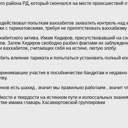
кого района РД, который скончался на месте происшествий 
действовал попыткам ваххабитов захватить контроль над м
и с тарикатовскими, требуя не препятствовать ваххабизму 
ххабитского актива. Имам Хидиров, присутствовавший на сх
исов. Затем Хидиров свободно разбил фактами их заблужде
 ваххабитов, считающих себя на истине, лютую злобу.
абить влияние тариката и попытаться установить полный ко
 принимавших участие в пособничестве бандитам и недавн
тву.
нов есть шахид , значит мы правильно работаем , значит чт
кости и твердости на истинном пути и колоссальных знаниях
стве имама главарь Хасавюртовской группировки