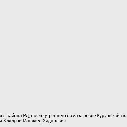
ского района РД, после утреннего намаза возле Курушской 
ти Хидиров Магомед Хидирович