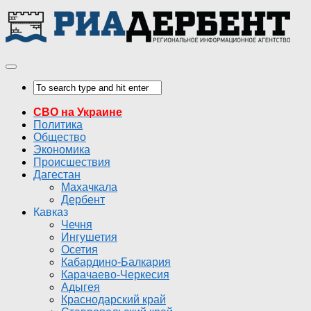
СВО на Украине
Политика
Общество
Экономика
Происшествия
Дагестан
Махачкала
Дербент
Кавказ
Чечня
Ингушетия
Осетия
Кабардино-Балкария
Карачаево-Черкесия
Адыгея
Краснодарский край