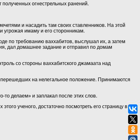
от полученных огнестрельных ранений.
ечетями и насадить там своих ставленников. На этой
и угрожая имаму и его сторонникам.
оде по требованию ваххабитов, выслушал их, а затем
ния, дал домашнее задание и отправил по домам
нтроль со стороны ваххабитского джамаата над
о перешедших на нелегальное положение. Принимаются
о-то делаем» и заплакал после этих слов.
 этого ученого, достаточно посмотреть его страницу в