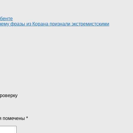
рбенте
чему фразы из Корана признали экстремистскими
проверку
я помечены
*