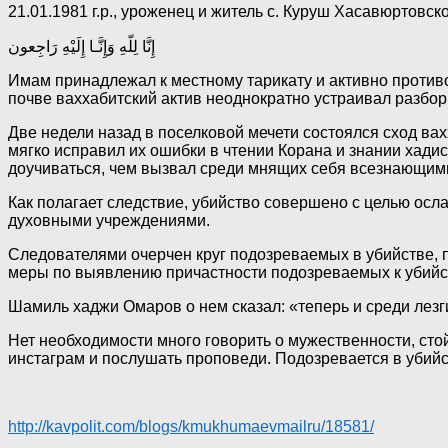
21.01.1981 г.р., уроженец и житель с. Куруш Хасавюртовс
إِنَّا لِلّهِ وَإِنَّـا إِلَيْهِ رَاجِعون
Имам принадлежал к местному тарикату и активно противо
почве ваххабитский актив неоднократно устраивал разборк
Две недели назад в поселковой мечети состоялся сход ва
мягко исправил их ошибки в чтении Корана и знании хад
доучиваться, чем вызвал среди мнящих себя всезнающими
Как полагает следствие, убийство совершено с целью осл
духовными учреждениями.
Следователями очерчен круг подозреваемых в убийстве,
меры по выявлению причастности подозреваемых к убийс
Шамиль хаджи Омаров о нем сказал: «теперь и среди лезги
Нет необходимости много говорить о мужественности, стой
инстаграм и послушать проповеди. Подозревается в убий
http://kavpolit.com/blogs/kmukhumaevmailru/18581/