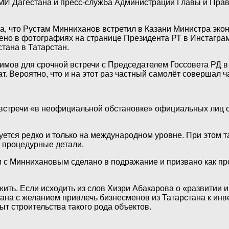
СМИ Дагестана и пресс-служба Администрации Главы и Прав
ла, что Рустам Минниханов встретил в Казани Министра эк
ено в фотографиях на странице Президента РТ в Инстаграм.
тана в Татарстан.
еримов для срочной встречи с Председателем Госсовета РД
. Вероятно, что и на этот раз частный самолёт совершал 
ы, встречи «в неофициальной обстановке» официальных лиц
зуется редко и только на международном уровне. При этом 
а процедурные детали.
 с Миннихановым сделано в подражание и призвано как прот
ить. Если исходить из слов Хизри Абакарова о «развитии 
ана с желанием привлечь бизнесменов из Татарстана к инв
т строительства такого рода объектов.