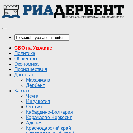
СВО на Украине
Политика
Общество
Экономика
Происшествия
Дагестан
Махачкала
Дербент
Кавказ
Чечня
Ингушетия
Осетия
Кабардино-Балкария
Карачаево-Черкесия
Адыгея
Краснодарский край