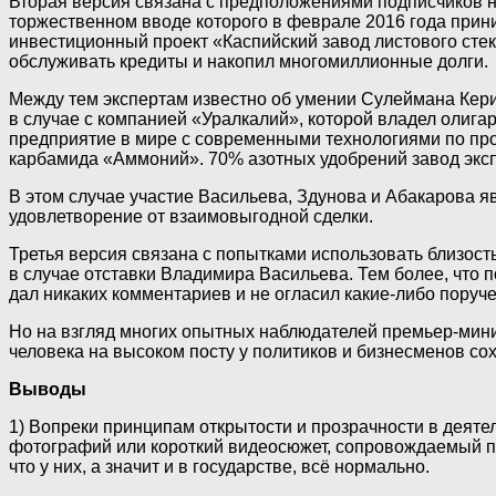
Вторая версия связана с предположениями подписчиков на
торжественном вводе которого в феврале 2016 года прини
инвестиционный проект «Каспийский завод листового стек
обслуживать кредиты и накопил многомиллионные долги.
Между тем экспертам известно об умении Сулеймана Керим
в случае с компанией «Уралкалий», которой владел олига
предприятие в мире с современными технологиями по про
карбамида «Аммоний». 70% азотных удобрений завод эксп
В этом случае участие Васильева, Здунова и Абакарова
удовлетворение от взаимовыгодной сделки.
Третья версия связана с попытками использовать близос
в случае отставки Владимира Васильева. Тем более, что п
дал никаких комментариев и не огласил какие-либо поруче
Но на взгляд многих опытных наблюдателей премьер-минист
человека на высоком посту у политиков и бизнесменов со
Выводы
1) Вопреки принципам открытости и прозрачности в деятел
фотографий или короткий видеосюжет, сопровождаемый п
что у них, а значит и в государстве, всё нормально.