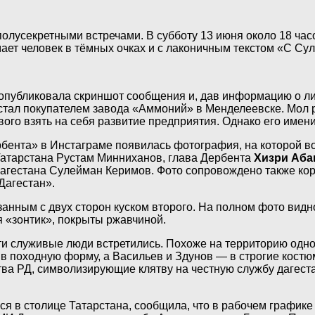
полусекретными встречами. В субботу 13 июня около 18 ча
мает человек в тёмных очках и с лаконичным текстом «С 
 опубликовала скриншот сообщения и, дав информацию о ли
 стал покупателем завода «Аммоний» в Менделеевске. Мол
ого взять на себя развитие предприятия. Однако его имен
ербента» в Инстаграме появилась фотография, на которой в
Татарстана Рустам Минниханов, глава Дербента
Хизри Аба
агестана Сулейман Керимов. Фото сопровождено также кор
Дагестан».
занным с двух сторон куском второго. На полном фото видно
ся «зонтик», покрыты ржавчиной.
 эти служивые люди встретились. Похоже на территорию одно
 походную форму, а Васильев и Здунов — в строгие костюмы
ва РД, символизирующие клятву на честную службу дагеста
яся в столице Татарстана, сообщила, что в рабочем графи