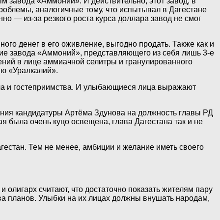
 завода «Аммоний». И действительно, этот завод, в
роблемы, аналогичные тому, что испытывал в Дагестане
но — из-за резкого роста курса доллара завод не смог
го денег в его оживление, выгодно продать. Также как и
ние завода «Аммоний», представляющего из себя лишь 3-е
ений в лице аммиачной селитры и гранулированного
ию «Уралкалий».
ола и гостеприимства. И улыбающиеся лица выражают
ания кандидатуры Артёма Здунова на должность главы РД
я была очень куцо освещена, глава Дагестана так и не
гестан. Тем не менее, амбиции и желание иметь своего
и олигарх считают, что достаточно показать жителям пару
 планов. Улыбки на их лицах должны внушать народам,