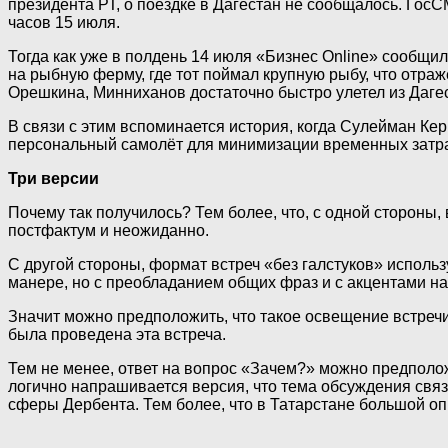
президента РТ, о поездке в Дагестан не сообщалось. Гос
часов 15 июля.
Тогда как уже в полдень 14 июля «Бизнес Online» сообщи
на рыбную ферму, где тот поймал крупную рыбу, что отраж
Орешкина, Минниханов достаточно быстро улетел из Дагес
В связи с этим вспоминается история, когда Сулейман К
персональный самолёт для минимизации временных затрат
Три версии
Почему так получилось? Тем более, что, с одной сторон
постфактум и неожиданно.
С другой стороны, формат встреч «без галстуков» исполь
манере, но с преобладанием общих фраз и с акцентами н
Значит можно предположить, что такое освещение встречи
была проведена эта встреча.
Тем не менее, ответ на вопрос «Зачем?» можно предполож
логично напрашивается версия, что тема обсуждения связ
сферы Дербента. Тем более, что в Татарстане большой опы