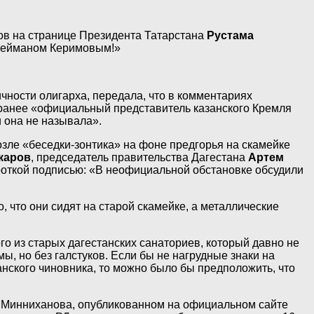
сов на странице Президента Татарстана
Рустама
Сулейманом Керимовым!»
чности олигарха, передала, что в комментариях
 ранее «официальный представитель казанского Кремля
и она не называла».
озле «беседки-зонтика» на фоне предгорья на скамейке
каров
, председатель правительства Дагестана
Артем
откой подписью: «В неофициальной обстановке обсудили
, что они сидят на старой скамейке, а металлические
го из старых дагестанских санаториев, который давно не
, но без галстуков. Если бы не нагрудные знаки на
нского чиновника, то можно было бы предположить, что
ке Минниханова, опубликованном на официальном сайте