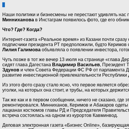
9
Наши политики и бизнесмены не перестают удивлять нас 
Минниханова
в Инстаграм появилось фото, где его обни
Что? Где? Когда?
Интернет-газета «Реальное время» из Казани почти сразу
подписчики президента РТ предположили, будто Керимов
Лилия Галимова
объявляла о появлении инвестора, готов
Чуть позже в тот же вечер 13 июля на странице «глава Д
сидят глава Дагестана
Владимир Васильев
, Президент 
Здунов
и член Совета Федерации ФС РФ от парламента Д
развитие инвестиционной привлекательности Республики 
Из этого фото сразу стало ясно, что первое является обре
уголки, на которых она стоит, и трубы, на которых держит
Так же как и в первом сообщении, ничего не сказано, где
ремонтировался. Минниханов, Керимов и Абакаров одеты в
лацканах костюмов главы РД и Председателя Правительст
встреча состоялась на одном из курортов Кавминвод.
Деловая электронная газета «Бизнес Online», базирующа