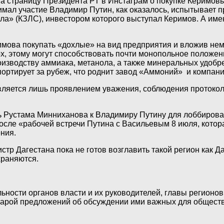
 страницу Президента РТ в Инстаграм о покупке Керимовым
мал участие Владимир Путин, как оказалось, испытывает п
ла» (КЗЛС), инвестором которого выступал Керимов. А имен
ова покупать «дохлые» на вид предприятия и вложив немно
рх, этому могут способствовать почти монопольное положе
изводству аммиака, метанола, а также минеральных удобр
ортирует за рубеж, что роднит завод «Аммоний» и компан
 является лишь проявлением уважения, соблюдения проток
ть Рустама Минниханова к Владимиру Путину для лоббиров
осле «рабочей встречи Путина с Васильевым 8 июля, котора
ния.
р Дагестана пока не готов возглавить такой регион как Да
храняются.
ьности органов власти и их руководителей, главы регионов 
арой предложений об обсуждении ими важных для общества