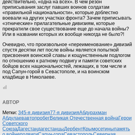
действительно, «одна на всех». В чем резон
приписывания заслуг павших воинов солдатам
«правильной национальности», которые доблестно
воевали на других участках фронта? Зачем приписывать
«этнические» прилагательные дивизиям, которые
прекратили свое существование еще до начала войны?
Или в названии которых их вообще никогда не было?!
Очевидно, что произвольное «переименование» дивизий
спустя десятки лет после войны является попыткой
присвоения воинской славы и кощунственным подлогом
по отношению к ратному подвигу и памяти советских
бойцов всех национальностей, лежащих, в том числе и
под Сапун-горой в Севастополе, и на воинском
кладбище в Николаеве.
АВТОР
Метки:
345-я дивизия
77-я дивизия
Абдурахман
Абдулаев
автопробег
Великая Отечественная война
Герои
Советского
Союза
Дагестан
дагестанцы
Дербент
Крым
осетины
память
о войне
подвиги
Сапун-гора
Севастополь
Северная