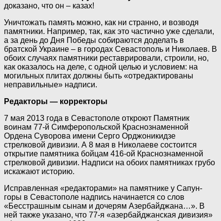
доказано, что он – казах!
Уничтожать память можно, как ни странно, и возводя
памятники. Например, так, как это частично уже сделали,
а за день до Дня Победы собираются доделать в
братской Украине – в городах Севастополь и Николаев. В
обоих случаях памятники реставрировали, строили, но,
как оказалось на деле, с одной целью и условием: на
могильных плитах должны быть «отредактированы
неправильные» надписи.
Редакторы — корректоры
7 мая 2013 года в Севастополе откроют Памятник
воинам 77-й Симферопольской Краснознаменной
Ордена Суворова имени Серго Орджоникидзе
стрелковой дивизии. А 8 мая в Николаеве состоится
открытие памятника бойцам 416-ой Краснознаменной
стрелковой дивизии. Надписи на обоих памятниках грубо
искажают историю.
Исправленная «редакторами» на памятнике у Сапун-
горы в Севастополе надпись начинается со слов
«Бесстрашным сынам и дочерям Азербайджана…». В
ней также указано, что 77-я «азербайджанская дивизия»