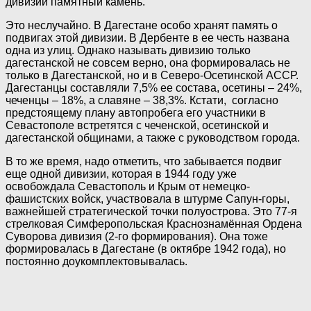
дивизии памятный камень.
Это неслучайно. В Дагестане особо хранят память о
подвигах этой дивизии. В Дербенте в ее честь названа
одна из улиц. Однако называть дивизию только
дагестанской не совсем верно, она формировалась не
только в Дагестанской, но и в Северо-Осетинской АССР.
Дагестанцы составляли 7,5% ее состава, осетины – 24%,
чеченцы – 18%, а славяне – 38,3%. Кстати, согласно
предстоящему плану автопробега его участники в
Севастополе встретятся с чеченской, осетинской и
дагестанской общинами, а также с руководством города.
В то же время, надо отметить, что забывается подвиг
еще одной дивизии, которая в 1944 году уже
освобождала Севастополь и Крым от немецко-
фашистских войск, участвовала в штурме Сапун-горы,
важнейшей стратегической точки полуострова. Это 77-я
стрелковая Симферопольская Краснознамённая Ордена
Суворова дивизия (2-го формирования). Она тоже
формировалась в Дагестане (в октябре 1942 года), но
постоянно доукомплектовывалась.