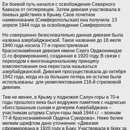
Ее боевой путь начался с освобождения Северного
Кавказа от гитлеровцев. Затем дивизия участвовала в
боевых действиях в Крыму. Свое почетное
наименование (Симферопольская) она получила 13
апреля 1944 года за освобождение Симферополя.
Но совершенно безосновательно данная дивизия была
названа азербайджанской. Такое название до 16 июля
1940 года носила 77-я горнострелковая
Краснознамённая дивизия имени Серго Орджоникидзе
(1-го формирования), созданная в 1920 году. В связи с
переходом к многонациональному принципу
комплектования она перестала называться
азербайджанской. Дивизия просуществовала до октября
1942 года, когда из-за больших потерь ее остатки были
использованы для укомплектования 216-й стрелковой
дивизии.
Тем не менее, в Крыму у подножия Сапун-горы в 70-е
годы прошлого века был водружен памятник с надписью
«Бесстрашным сынам и дочерям Азербайджана –
участникам штурма Сапун-горы /май 1944 г./ – воинам
77-й Краснознамённой Ордена Суворова». Ниже более
мелким шрифтом дано уточнение: «Дивизия
сформирована в 1920 году в Баку. Участвовала в боях за