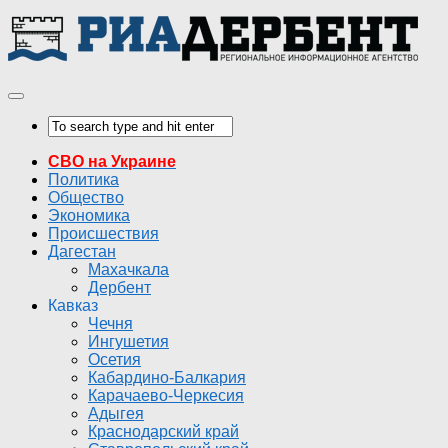
СВО на Украине
Политика
Общество
Экономика
Происшествия
Дагестан
Махачкала
Дербент
Кавказ
Чечня
Ингушетия
Осетия
Кабардино-Балкария
Карачаево-Черкесия
Адыгея
Краснодарский край