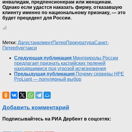
инвалидам, предпенсионерам или женщинам.
Однако если удастся наказать фирму, отказавшую
клиенту именно по национальному признаку, — это
будет прецедент для России.
Метки:
Дагестан
клиент
Питер
Прокуратура
Санкт-
Петербург
такси
Следующая публикация
Минприроды России
предлагает признать каспийских тюленей
находящимися под угрозой исчезновения
Предыдущая публикация
Почему серверы HPE
ProLiant — популярный выбор
Добавить комментарий
Подписывайтесь на РИА Дербент в соцсетях: