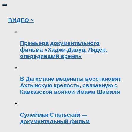
ВИДЕО ~
Премьера документального
фильма «Хаджи-Давуд. Лидер,
опередивший время»
В Дагестане меценаты восстановят
Ахтынскую крепость, связанную с
Кавказской войной Имама Шамиля
Сулейман Стальский —
документальный фильм