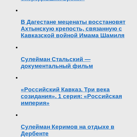
В Дагестане меценаты восстановят
Ахтынскую крепость, связанную с
Кавказской войной Имама Шамиля
Сулейман Стальский —
документальный фильм
«Российский Кавказ. Три века
созидания». 1 серия: «Российская
империя»
Сулейман Керимов на отдыхе в
Дербенте