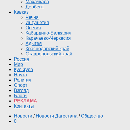
Махачкала
Дербент
Кавказ
Чечня
Ингушетия
Осетия
Кабардино-Балкария
Карачаево-Черкесия
Адыгея
Краснодарский край
Ставропольский край
Россия
Мир
Культура
Наука
Религия
Спорт
Взгляд
Блоги
РЕКЛАМА
Контакты
Новости
/
Новости Дагестана
/
Общество
0