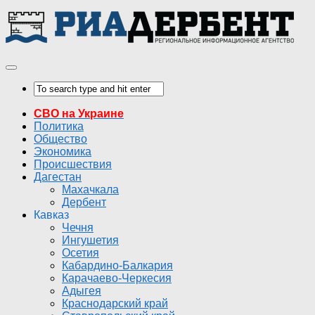
СВО на Украине
Политика
Общество
Экономика
Происшествия
Дагестан
Махачкала
Дербент
Кавказ
Чечня
Ингушетия
Осетия
Кабардино-Балкария
Карачаево-Черкесия
Адыгея
Краснодарский край