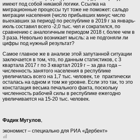
имеют под собой никакой логики. Ссылка на
миграционные процессы тут тоже не поможет: сальдо
миграции населения (число прибывших минус число
выехавших за период) по республике в 2019 г за январь-
июль составил всего -2,0 тыс. чел и сократился, по
сравнению с аналогичным периодом 2018 г, более чем в
3 раза. Невольно возникает мысль: а не подгоняли ли
цифры под нужный результат?
Самое главное же в анализе этой запутанной ситуации
заключается в том, что, по данным статистиков, с 3
квартала 2017 г по 3 квартал 2019 г – за два года –
численность занятого населения в республике
увеличилась всего на 1,7 тыс. человек, т.е практически
осталась на одном и том же уровне. Если это так, то это
констатация весьма печального факта, поскольку
численность рабочей силы в республике ежегодно
увеличивается на 15-20 тыс. человек.
Фадик Мугулов
,
экономист – специально для РИА «Дербент»