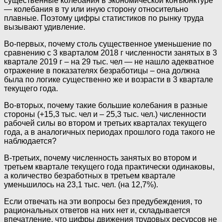
существенные колебания в экономической конъюнктуре
— колебания в ту или иную сторону относительно
плавные. Поэтому цифры статистиков по рынку труда
вызывают удивление.
Во-первых, почему столь существенное уменьшение по
сравнению с 3 кварталом 2018 г численности занятых в 3
квартале 2019 г – на 29 тыс. чел — не нашло адекватное
отражение в показателях безработицы – она должна
была по логике существенно же и возрасти в 3 квартале
текущего года.
Во-вторых, почему такие большие колебания в разные
стороны (+15,3 тыс. чел и – 25,3 тыс. чел.) численности
рабочей силы во втором и третьих кварталах текущего
года, а в аналогичных периодах прошлого года такого не
наблюдается?
В-третьих, почему численность занятых во втором и
третьем квартале текущего года практически одинаковы,
а количество безработных в третьем квартале
уменьшилось на 23,1 тыс. чел. (на 12,7%).
Если отвечать на эти вопросы без предубеждения, то
рациональных ответов на них нет и, складывается
впечатление, что цифры движения трудовых ресурсов не