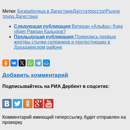
Метки:
Безработица в Дагестане
Дагстат
росстат
Рынок
труда Дагестана
Следующая публикация
Ветеран «Альфа»: Куда
уйдет Рамзан Кадыров?
Предыдущая публикация
Появились первые
жертвы стычки силовиков и протестующих в
Дахадаевском районе
Добавить комментарий
Подписывайтесь на РИА Дербент в соцсетях:
Комментарий имеющий гиперссылку, будет отправлен на
проверку