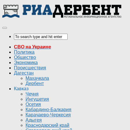
СВО на Украине
Политика
Общество
Экономика
Происшествия
Дагестан
Махачкала
Дербент
Кавказ
Чечня
Ингушетия
Осетия
Кабардино-Балкария
Карачаево-Черкесия
Адыгея
Краснодарский край