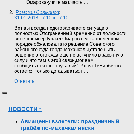
Омарова-учите мат.часть….
Рамазан Салманов
:
31.01.2018 17:10 в 17:10
Вот вы всегда недоговариваете ситуацию
полностью.Отстраненный временно от должности
вице-премьер Билал Омаров в установленном
порядке обжаловал это решение Советского
районного суда горда Махачкалы,стало быть
решение этого суда еще не вступило в законную
силу и что там в этой связи,мог вам
сообщить внятно "гнусавый" Расул Темирбеков
остается только догадываться….
Ответить
НОВОСТИ ~
Авиацены взлетели: праздничный
грабёж по-махачкалински