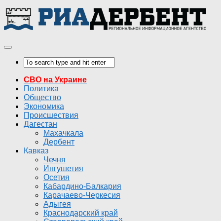
СВО на Украине
Политика
Общество
Экономика
Происшествия
Дагестан
Махачкала
Дербент
Кавказ
Чечня
Ингушетия
Осетия
Кабардино-Балкария
Карачаево-Черкесия
Адыгея
Краснодарский край