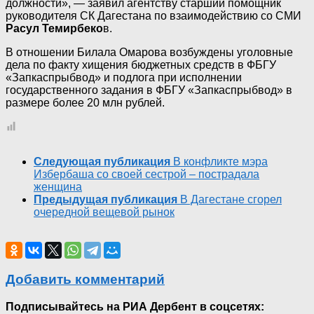
должности», — заявил агентству старший помощник
руководителя СК Дагестана по взаимодействию со СМИ
Расул Темирбеко
в.
В отношении Билала Омарова возбуждены уголовные
дела по факту хищения бюджетных средств в ФБГУ
«Запкаспрыбвод» и подлога при исполнении
государственного задания в ФБГУ «Запкаспрыбвод» в
размере более 20 млн рублей.
Следующая публикация
В конфликте мэра
Избербаша со своей сестрой – пострадала
женщина
Предыдущая публикация
В Дагестане сгорел
очередной вещевой рынок
Добавить комментарий
Подписывайтесь на РИА Дербент в соцсетях: