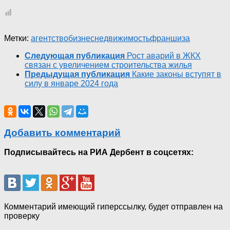
Метки:
агентство
бизнес
недвижимость
франшиза
Следующая публикация
Рост аварий в ЖКХ
связан с увеличением строительства жилья
Предыдущая публикация
Какие законы вступят в
силу в январе 2024 года
Добавить комментарий
Подписывайтесь на РИА Дербент в соцсетях:
Комментарий имеющий гиперссылку, будет отправлен на
проверку