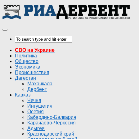
СВО на Украине
Политика
Общество
Экономика
Происшествия
Дагестан
Махачкала
Дербент
Кавказ
Чечня
Ингушетия
Осетия
Кабардино-Балкария
Карачаево-Черкесия
Адыгея
Краснодарский край