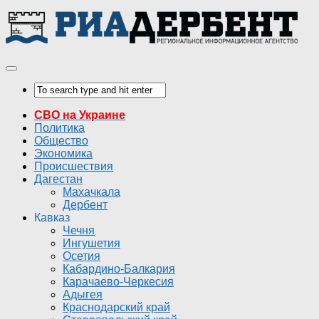
СВО на Украине
Политика
Общество
Экономика
Происшествия
Дагестан
Махачкала
Дербент
Кавказ
Чечня
Ингушетия
Осетия
Кабардино-Балкария
Карачаево-Черкесия
Адыгея
Краснодарский край