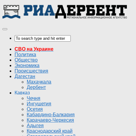
СВО на Украине
Политика
Общество
Экономика
Происшествия
Дагестан
Махачкала
Дербент
Кавказ
Чечня
Ингушетия
Осетия
Кабардино-Балкария
Карачаево-Черкесия
Адыгея
Краснодарский край