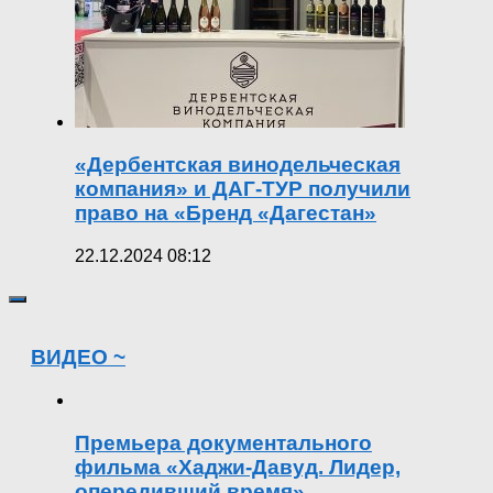
«Дербентская винодельческая
компания» и ДАГ-ТУР получили
право на «Бренд «Дагестан»
22.12.2024 08:12
ВИДЕО ~
Премьера документального
фильма «Хаджи-Давуд. Лидер,
опередивший время»