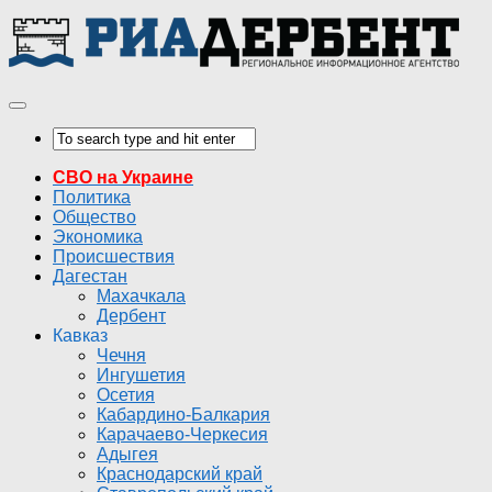
СВО на Украине
Политика
Общество
Экономика
Происшествия
Дагестан
Махачкала
Дербент
Кавказ
Чечня
Ингушетия
Осетия
Кабардино-Балкария
Карачаево-Черкесия
Адыгея
Краснодарский край