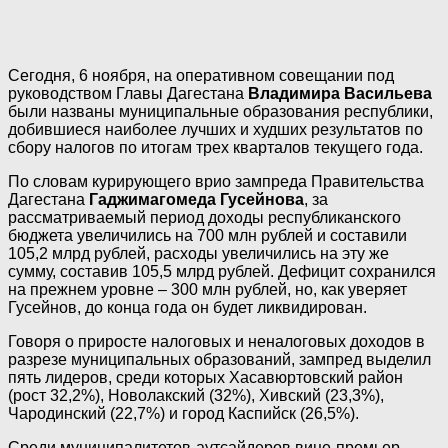
Сегодня, 6 ноября, на оперативном совещании под
руководством Главы Дагестана
Владимира Васильева
были названы муниципальные образования республики,
добившиеся наиболее лучших и худших результатов по
сбору налогов по итогам трех кварталов текущего года.
По словам курирующего врио зампреда Правительства
Дагестана
Гаджимагомеда Гусейнова
, за
рассматриваемый период доходы республиканского
бюджета увеличились на 700 млн рублей и составили
105,2 млрд рублей, расходы увеличились на эту же
сумму, составив 105,5 млрд рублей. Дефицит сохранился
на прежнем уровне – 300 млн рублей, но, как уверяет
Гусейнов, до конца года он будет ликвидирован.
Говоря о приросте налоговых и неналоговых доходов в
разрезе муниципальных образований, зампред выделил
пять лидеров, среди которых Хасавюртовский район
(рост 32,2%), Новолакский (32%), Хивский (23,3%),
Чародинский (22,7%) и город Каспийск (26,5%).
Среди муниципалитетов-аутсайдеров вице-премьер