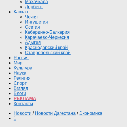
Махачкала
Дербент
Кавказ
Чечня
Ингушетия
Осетия
Кабардино-Балкария
Карачаево-Черкесия
Адыгея
Краснодарский край
Ставропольский край
Россия
Мир
Культура
Наука
Религия
Спорт
Взгляд
Блоги
РЕКЛАМА
Контакты
Новости
/
Новости Дагестана
/
Экономика
1