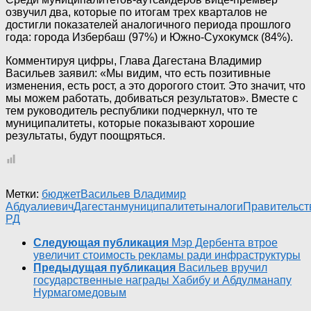
озвучил два, которые по итогам трех кварталов не
достигли показателей аналогичного периода прошлого
года: города Избербаш (97%) и Южно-Сухокумск (84%).
Комментируя цифры, Глава Дагестана Владимир
Васильев заявил: «Мы видим, что есть позитивные
изменения, есть рост, а это дорогого стоит. Это значит, что
мы можем работать, добиваться результатов». Вместе с
тем руководитель республики подчеркнул, что те
муниципалитеты, которые показывают хорошие
результаты, будут поощряться.
Метки:
бюджет
Васильев Владимир
Абдуалиевич
Дагестан
муниципалитеты
налоги
Правительст
РД
Следующая публикация
Мэр Дербента втрое
увеличит стоимость рекламы ради инфраструктуры
Предыдущая публикация
Васильев вручил
государственные награды Хабибу и Абдулманапу
Нурмагомедовым