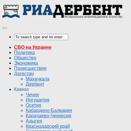
СВО на Украине
Политика
Общество
Экономика
Происшествия
Дагестан
Махачкала
Дербент
Кавказ
Чечня
Ингушетия
Осетия
Кабардино-Балкария
Карачаево-Черкесия
Адыгея
Краснодарский край