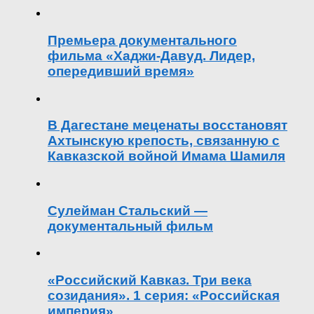
Премьера документального
фильма «Хаджи-Давуд. Лидер,
опередивший время»
В Дагестане меценаты восстановят
Ахтынскую крепость, связанную с
Кавказской войной Имама Шамиля
Сулейман Стальский —
документальный фильм
«Российский Кавказ. Три века
созидания». 1 серия: «Российская
империя»