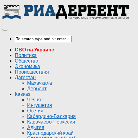
СВО на Украине
Политика
Общество
Экономика
Происшествия
Дагестан
Махачкала
Дербент
Кавказ
Чечня
Ингушетия
Осетия
Кабардино-Балкария
Карачаево-Черкесия
Адыгея
Краснодарский край