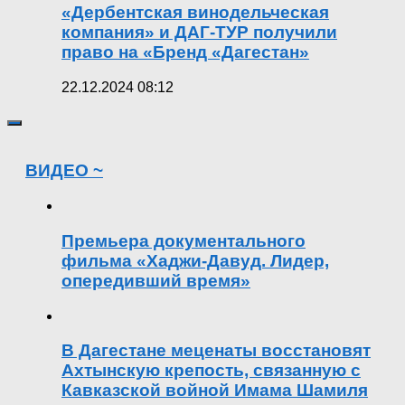
«Дербентская винодельческая
компания» и ДАГ-ТУР получили
право на «Бренд «Дагестан»
22.12.2024 08:12
ВИДЕО ~
Премьера документального
фильма «Хаджи-Давуд. Лидер,
опередивший время»
В Дагестане меценаты восстановят
Ахтынскую крепость, связанную с
Кавказской войной Имама Шамиля