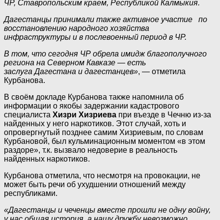
ЧР, Ставропольским краем, Республикой Калмыкия.
Дагестанцы принимали также активное участие по
восстановлению народного хозяйства
инфраструктуры и в послевоенный период в ЧР.
В том, что сегодня ЧР обрела имидж благополучного
региона на Северном Кавказе — есть
заслуга Дагестана и дагестанцев»
, — отметила
Курбанова.
В своём докладе Курбанова также напомнила об
информации о якобы задержании кадастрового
специалиста
Хизри Хизриева
при въезде в Чечню из-за
найденных у него наркотиков. Этот случай, хоть и
опровергнутый позднее самим Хизриевым, по словам
Курбановой, был кульминационным моментом «в этом
раздоре», т.к. вызвало недоверие в реальность
найденных наркотиков.
Курбанова отметила, что несмотря на провокации, не
может быть речи об ухудшении отношений между
республиками.
«Дагестанцы и чеченцы вместе прошли не одну войну,
у нас общая история, а нашу дружбу невозможно