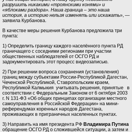
разрушить никакими «троянскими конями» и
«яблоками раздора». Наша граница – это наша
история, а историю нельзя изменять или искажать»
, —
заявила Курбанова.
В качестве меры решения Курбанова предложила три
пункта:
1) Определить границу каждого населённого пункта РД
граничащего с соседними регионами при участии
общественных наблюдателей от ОСГО РД и
задокументировать этот процесс видеозаписью.
2) При решении вопроса сохранения (установления)
границ между субъектами России-Республикой Дагестан,
Чеченской Республикой, Ставропольским краем,
Республикой Калмыкия учитывать решения, принятые в
соответствии с Федеральным Законом от 6 октября 2003
г. N 131-ФЗ «Об общих принципах организации местного
самоуправления в Российской Федерации» на мини-
референдумах коренных народов Дагестана,
проживающих в приграничных населенных пунктах.
3) Направить на имя президента РФ
Владимира Путина
обращение ОСГО РД о сложившейся ситуации, а затем и