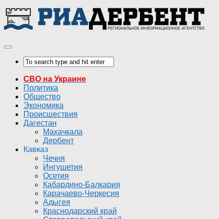
СВО на Украине
Политика
Общество
Экономика
Происшествия
Дагестан
Махачкала
Дербент
Кавказ
Чечня
Ингушетия
Осетия
Кабардино-Балкария
Карачаево-Черкесия
Адыгея
Краснодарский край