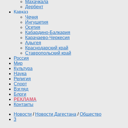
Махачкала
Дербент
Кавказ
Чечня
Ингушетия
Осетия
Кабардино-Балкария
Карачаево-Черкесия
Адыгея
Краснодарский край
Ставропольский край
Россия
Мир
Культура
Наука
Религия
Спорт
Взгляд
Блоги
РЕКЛАМА
Контакты
Новости
/
Новости Дагестана
/
Общество
3