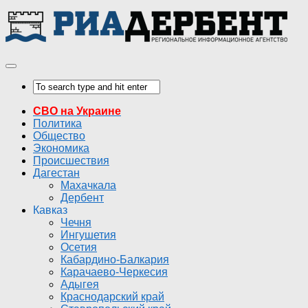
СВО на Украине
Политика
Общество
Экономика
Происшествия
Дагестан
Махачкала
Дербент
Кавказ
Чечня
Ингушетия
Осетия
Кабардино-Балкария
Карачаево-Черкесия
Адыгея
Краснодарский край