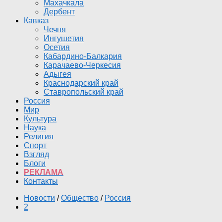
Махачкала
Дербент
Кавказ
Чечня
Ингушетия
Осетия
Кабардино-Балкария
Карачаево-Черкесия
Адыгея
Краснодарский край
Ставропольский край
Россия
Мир
Культура
Наука
Религия
Спорт
Взгляд
Блоги
РЕКЛАМА
Контакты
Новости
/
Общество
/
Россия
2