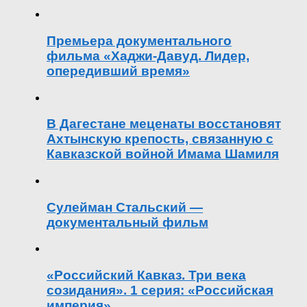
Премьера документального
фильма «Хаджи-Давуд. Лидер,
опередивший время»
В Дагестане меценаты восстановят
Ахтынскую крепость, связанную с
Кавказской войной Имама Шамиля
Сулейман Стальский —
документальный фильм
«Российский Кавказ. Три века
созидания». 1 серия: «Российская
империя»