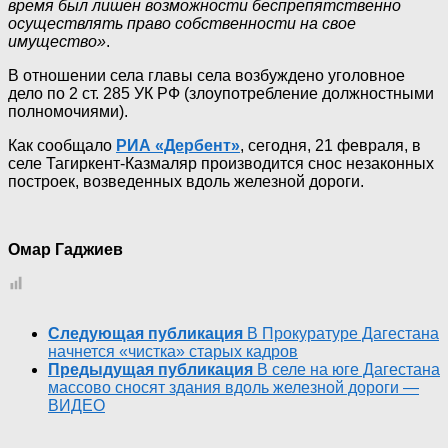
время был лишен возможности беспрепятственно
осуществлять право собственности на свое
имущество»
.
В отношении села главы села возбуждено уголовное
дело по 2 ст. 285 УК РФ (злоупотребление должностными
полномочиями).
Как сообщало
РИА «Дербент»
, сегодня, 21 февраля, в
селе Тагиркент-Казмаляр производится снос незаконных
построек, возведенных вдоль железной дороги.
Омар Гаджиев
Следующая публикация
В Прокуратуре Дагестана
начнется «чистка» старых кадров
Предыдущая публикация
В селе на юге Дагестана
массово сносят здания вдоль железной дороги —
ВИДЕО