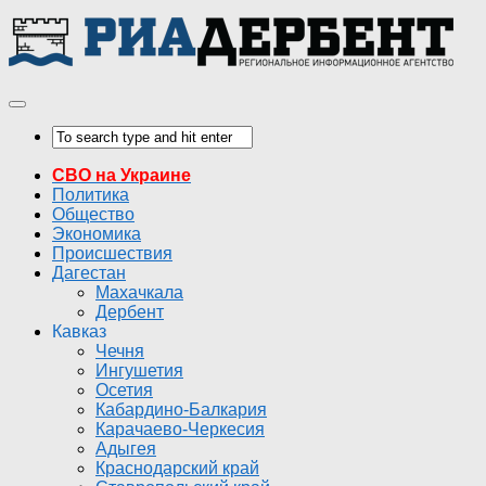
СВО на Украине
Политика
Общество
Экономика
Происшествия
Дагестан
Махачкала
Дербент
Кавказ
Чечня
Ингушетия
Осетия
Кабардино-Балкария
Карачаево-Черкесия
Адыгея
Краснодарский край