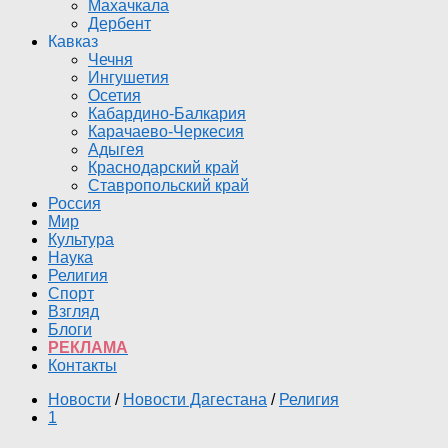
Махачкала
Дербент
Кавказ
Чечня
Ингушетия
Осетия
Кабардино-Балкария
Карачаево-Черкесия
Адыгея
Краснодарский край
Ставропольский край
Россия
Мир
Культура
Наука
Религия
Спорт
Взгляд
Блоги
РЕКЛАМА
Контакты
Новости
/
Новости Дагестана
/
Религия
1