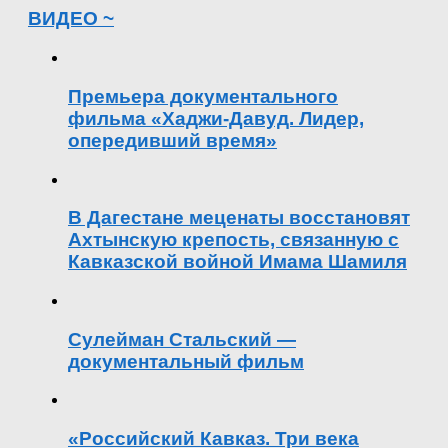
ВИДЕО ~
Премьера документального
фильма «Хаджи-Давуд. Лидер,
опередивший время»
В Дагестане меценаты восстановят
Ахтынскую крепость, связанную с
Кавказской войной Имама Шамиля
Сулейман Стальский —
документальный фильм
«Российский Кавказ. Три века