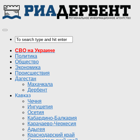
СВО на Украине
Политика
Общество
Экономика
Происшествия
Дагестан
Махачкала
Дербент
Кавказ
Чечня
Ингушетия
Осетия
Кабардино-Балкария
Карачаево-Черкесия
Адыгея
Краснодарский край