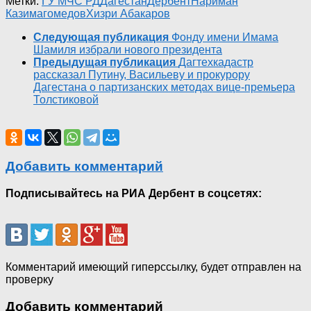
Метки:
ГУ МЧС РД
Дагестан
Дербент
Нариман
Казимагомедов
Хизри Абакаров
Следующая публикация
Фонду имени Имама
Шамиля избрали нового президента
Предыдущая публикация
Дагтехкадастр
рассказал Путину, Васильеву и прокурору
Дагестана о партизанских методах вице-премьера
Толстиковой
Добавить комментарий
Подписывайтесь на РИА Дербент в соцсетях:
Комментарий имеющий гиперссылку, будет отправлен на
проверку
Добавить комментарий