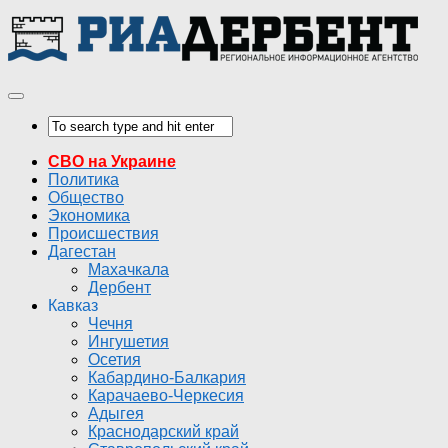
СВО на Украине
Политика
Общество
Экономика
Происшествия
Дагестан
Махачкала
Дербент
Кавказ
Чечня
Ингушетия
Осетия
Кабардино-Балкария
Карачаево-Черкесия
Адыгея
Краснодарский край