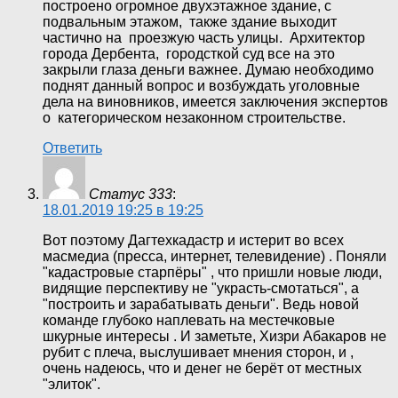
построено огромное двухэтажное здание, с
подвальным этажом, также здание выходит
частично на проезжую часть улицы. Архитектор
города Дербента, городсткой суд все на это
закрыли глаза деньги важнее. Думаю необходимо
поднят данный вопрос и возбуждать уголовные
дела на виновников, имеется заключения экспертов
о категорическом незаконном строительстве.
Ответить
Статус 333
:
18.01.2019 19:25 в 19:25
Вот поэтому Дагтехкадастр и истерит во всех
масмедиа (пресса, интернет, телевидение) . Поняли
"кадастровые старпёры" , что пришли новые люди,
видящие перспективу не "украсть-смотаться", а
"построить и зарабатывать деньги". Ведь новой
команде глубоко наплевать на местечковые
шкурные интересы . И заметьте, Хизри Абакаров не
рубит с плеча, выслушивает мнения сторон, и ,
очень надеюсь, что и денег не берёт от местных
"элиток".