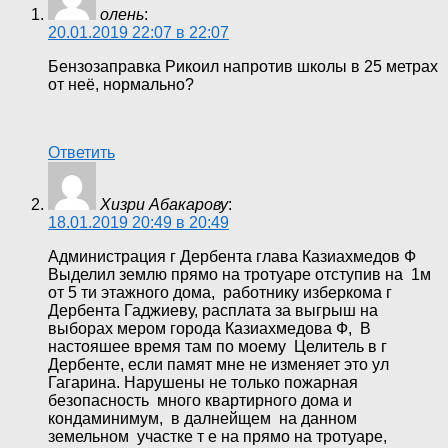
олень
:
20.01.2019 22:07 в 22:07
Бензозаправка Рикоил напротив школы в 25 метрах
от неё, нормально?
Ответить
Хизри Абакарову
:
18.01.2019 20:49 в 20:49
Администрация г Дербента глава Казиахмедов Ф
Выделил землю прямо на тротуаре отступив на 1м
от 5 ти этажного дома, работнику изберкома г
Дербента Гаджиеву, расплата за выгрыш на
выборах мером города Казиахмедова Ф, В
настояшее время там по моему Целитель в г
Дербенте, если памят мне не изменяет это ул
Гагарина. Нарушены не только пожарная
безопасность много квартирного дома и
кондаминимум, в далнейщем на данном
земельном участке т е на прямо на тротуаре,