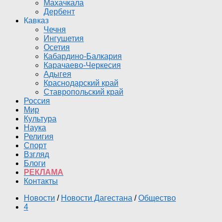
Махачкала
Дербент
Кавказ
Чечня
Ингушетия
Осетия
Кабардино-Балкария
Карачаево-Черкесия
Адыгея
Краснодарский край
Ставропольский край
Россия
Мир
Культура
Наука
Религия
Спорт
Взгляд
Блоги
РЕКЛАМА
Контакты
Новости
/
Новости Дагестана
/
Общество
4