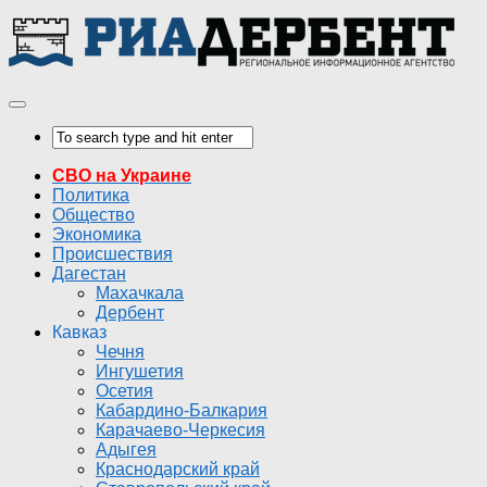
СВО на Украине
Политика
Общество
Экономика
Происшествия
Дагестан
Махачкала
Дербент
Кавказ
Чечня
Ингушетия
Осетия
Кабардино-Балкария
Карачаево-Черкесия
Адыгея
Краснодарский край