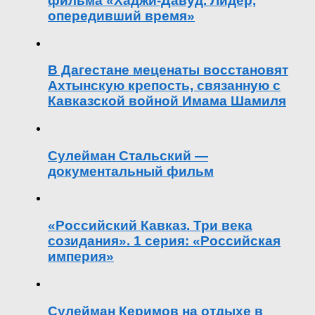
фильма «Хаджи-Давуд. Лидер,
опередивший время»
В Дагестане меценаты восстановят
Ахтынскую крепость, связанную с
Кавказской войной Имама Шамиля
Сулейман Стальский —
документальный фильм
«Российский Кавказ. Три века
созидания». 1 серия: «Российская
империя»
Сулейман Керимов на отдыхе в