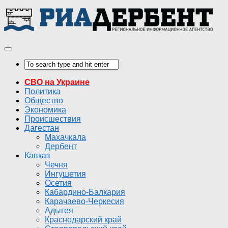
СВО на Украине
Политика
Общество
Экономика
Происшествия
Дагестан
Махачкала
Дербент
Кавказ
Чечня
Ингушетия
Осетия
Кабардино-Балкария
Карачаево-Черкесия
Адыгея
Краснодарский край