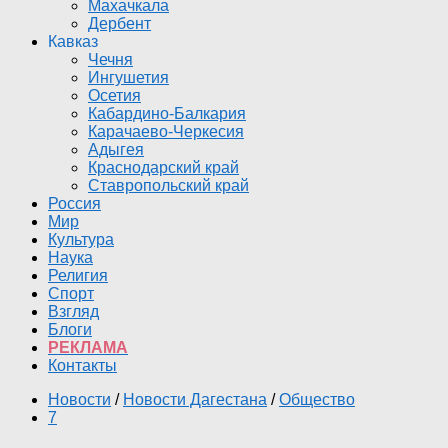
Махачкала
Дербент
Кавказ
Чечня
Ингушетия
Осетия
Кабардино-Балкария
Карачаево-Черкесия
Адыгея
Краснодарский край
Ставропольский край
Россия
Мир
Культура
Наука
Религия
Спорт
Взгляд
Блоги
РЕКЛАМА
Контакты
Новости
/
Новости Дагестана
/
Общество
7