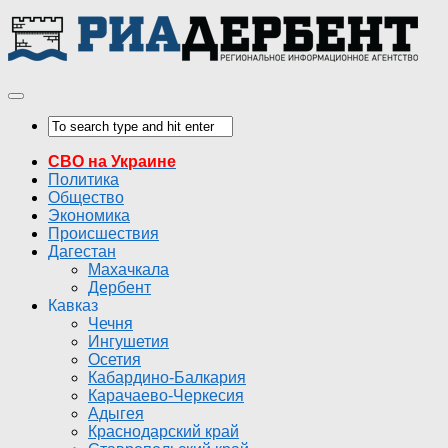
СВО на Украине
Политика
Общество
Экономика
Происшествия
Дагестан
Махачкала
Дербент
Кавказ
Чечня
Ингушетия
Осетия
Кабардино-Балкария
Карачаево-Черкесия
Адыгея
Краснодарский край