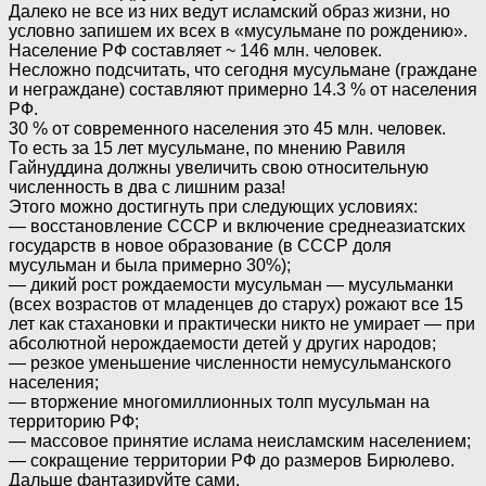
Далеко не все из них ведут исламский образ жизни, но
условно запишем их всех в «мусульмане по рождению».
Население РФ составляет ~ 146 млн. человек.
Несложно подсчитать, что сегодня мусульмане (граждане
и неграждане) составляют примерно 14.3 % от населения
РФ.
30 % от современного населения это 45 млн. человек.
То есть за 15 лет мусульмане, по мнению Равиля
Гайнуддина должны увеличить свою относительную
численность в два с лишним раза!
Этого можно достигнуть при следующих условиях:
— восстановление СССР и включение среднеазиатских
государств в новое образование (в СССР доля
мусульман и была примерно 30%);
— дикий рост рождаемости мусульман — мусульманки
(всех возрастов от младенцев до старух) рожают все 15
лет как стахановки и практически никто не умирает — при
абсолютной нерождаемости детей у других народов;
— резкое уменьшение численности немусульманского
населения;
— вторжение многомиллионных толп мусульман на
территорию РФ;
— массовое принятие ислама неисламским населением;
— сокращение территории РФ до размеров Бирюлево.
Дальше фантазируйте сами.