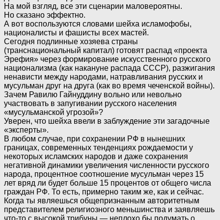
На мой взгляд, все эти сценарии маловероятны.
Но сказано эффектно.
А вот воспользуются словами шейха исламофобы,
националисты и фашисты всех мастей.
Сегодня подлинные хозяева страны
(транснациональный капитал) готовят распад «проекта
Эрефия» через формирование искусственного русского
национализма (как накануне распада СССР), разжигания
ненависти между народами, натравливания русских и
мусульман друг на друга (как во время чеченской войны).
Зачем Равилю Гайнуддину вольно или невольно
участвовать в запугивании русского населения
«мусульманской угрозой»?
Уверен, что шейха ввели в заблуждение эти загадочные
«эксперты».
В любом случае, при сохранении РФ в нынешних
границах, современных тенденциях рождаемости у
некоторых исламских народов и даже сохранения
негативной динамики увеличения численности русского
народа, процентное соотношение мусульман через 15
лет вряд ли будет больше 15 процентов от общего числа
граждан РФ. То есть, примерно таким же, как и сейчас.
Когда ты являешься общепризнанным авторитетным
представителем религиозного меньшинства и заявляешь
что-то с высокой трибуны — неплохо бы подумать о