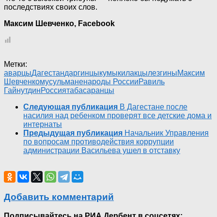
последствиях своих слов.
Максим Шевченко, Facebook
Метки:
аварцы
Дагестан
даргинцы
кумыки
лакцы
лезгины
Максим
Шевченко
мусульмане
народы России
Равиль
Гайнутдин
Россия
табасаранцы
Следующая публикация
В Дагестане после
насилия над ребенком проверят все детские дома и
интернаты
Предыдущая публикация
Начальник Управления
по вопросам противодействия коррупции
администрации Васильева ушел в отставку
Добавить комментарий
Подписывайтесь на РИА Дербент в соцсетях: