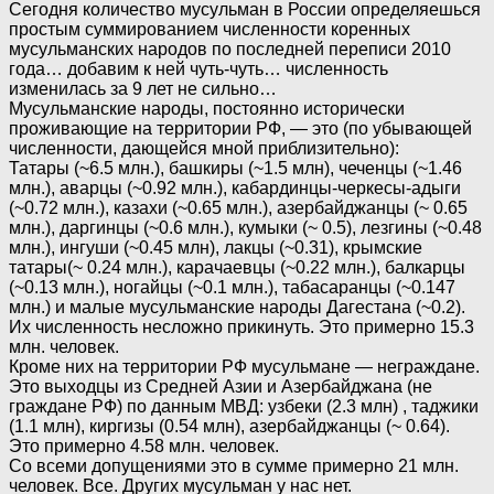
Сегодня количество мусульман в России определяешься
простым суммированием численности коренных
мусульманских народов по последней переписи 2010
года… добавим к ней чуть-чуть… численность
изменилась за 9 лет не сильно…
Мусульманские народы, постоянно исторически
проживающие на территории РФ, — это (по убывающей
численности, дающейся мной приблизительно):
Татары (~6.5 млн.), башкиры (~1.5 млн), чеченцы (~1.46
млн.), аварцы (~0.92 млн.), кабардинцы-черкесы-адыги
(~0.72 млн.), казахи (~0.65 млн.), азербайджанцы (~ 0.65
млн.), даргинцы (~0.6 млн.), кумыки (~ 0.5), лезгины (~0.48
млн.), ингуши (~0.45 млн), лакцы (~0.31), крымские
татары(~ 0.24 млн.), карачаевцы (~0.22 млн.), балкарцы
(~0.13 млн.), ногайцы (~0.1 млн.), табасаранцы (~0.147
млн.) и малые мусульманские народы Дагестана (~0.2).
Их численность несложно прикинуть. Это примерно 15.3
млн. человек.
Кроме них на территории РФ мусульмане — неграждане.
Это выходцы из Средней Азии и Азербайджана (не
граждане РФ) по данным МВД: узбеки (2.3 млн) , таджики
(1.1 млн), киргизы (0.54 млн), азербайджанцы (~ 0.64).
Это примерно 4.58 млн. человек.
Со всеми допущениями это в сумме примерно 21 млн.
человек. Все. Других мусульман у нас нет.