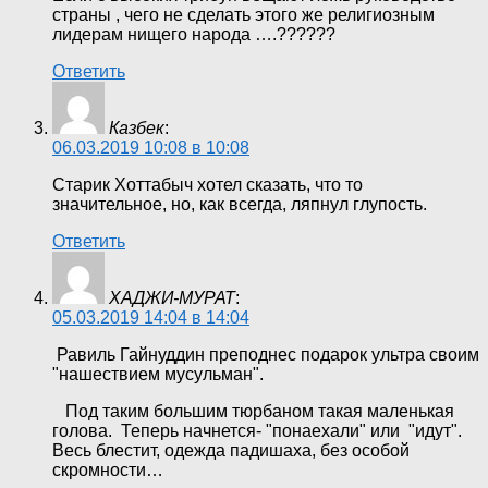
страны , чего не сделать этого же религиозным
лидерам нищего народа ….??????
Ответить
Казбек
:
06.03.2019 10:08 в 10:08
Старик Хоттабыч хотел сказать, что то
значительное, но, как всегда, ляпнул глупость.
Ответить
ХАДЖИ-МУРАТ
:
05.03.2019 14:04 в 14:04
Равиль Гайнуддин преподнес подарок ультра своим
"нашествием мусульман".
Под таким большим тюрбаном такая маленькая
голова. Теперь начнется- "понаехали" или "идут".
Весь блестит, одежда падишаха, без особой
скромности…