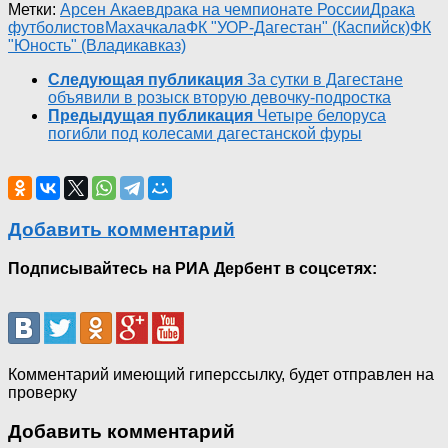
Метки:
Арсен Акаев
драка на чемпионате России
Драка
футболистов
Махачкала
ФК "УОР-Дагестан" (Каспийск)
ФК
"Юность" (Владикавказ)
Следующая публикация
За сутки в Дагестане
объявили в розыск вторую девочку-подростка
Предыдущая публикация
Четыре белоруса
погибли под колесами дагестанской фуры
Добавить комментарий
Подписывайтесь на РИА Дербент в соцсетях:
Комментарий имеющий гиперссылку, будет отправлен на
проверку
Добавить комментарий