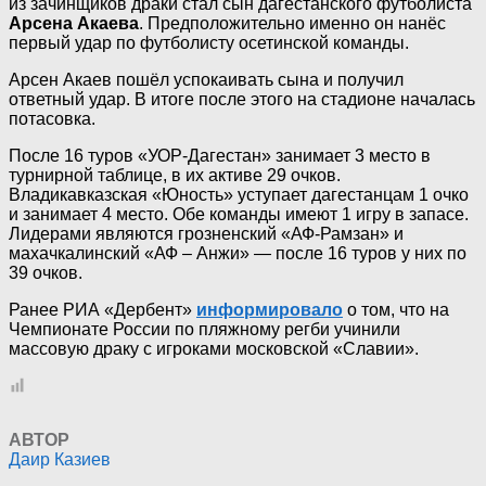
из зачинщиков драки стал сын дагестанского футболиста
Арсена Акаева
. Предположительно именно он нанёс
первый удар по футболисту осетинской команды.
Арсен Акаев пошёл успокаивать сына и получил
ответный удар. В итоге после этого на стадионе началась
потасовка.
После 16 туров «УОР-Дагестан» занимает 3 место в
турнирной таблице, в их активе 29 очков.
Владикавказская «Юность» уступает дагестанцам 1 очко
и занимает 4 место. Обе команды имеют 1 игру в запасе.
Лидерами являются грозненский «АФ-Рамзан» и
махачкалинский «АФ – Анжи» — после 16 туров у них по
39 очков.
Ранее РИА «Дербент»
информировало
о том, что на
Чемпионате России по пляжному регби учинили
массовую драку с игроками московской «Славии».
АВТОР
Даир Казиев