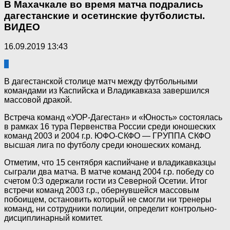
В Махачкале во время матча подрались
дагестанские и осетинские футболисты.
ВИДЕО
16.09.2019 13:43
5
В дагестанской столице матч между футбольными
командами из Каспийска и Владикавказа завершился
массовой дракой.
Встреча команд «УОР-Дагестан» и «Юность» состоялась
в рамках 16 тура Первенства России среди юношеских
команд 2003 и 2004 г.р. ЮФО-СКФО — ГРУППА СКФО
высшая лига по футболу среди юношеских команд.
Отметим, что 15 сентября каспийчане и владикавказцы
сыграли два матча. В матче команд 2004 г.р. победу со
счетом 0:3 одержали гости из Северной Осетии. Итог
встречи команд 2003 г.р., обернувшейся массовым
побоищем, остановить который не смогли ни тренеры
команд, ни сотрудники полиции, определит контрольно-
дисциплинарный комитет.