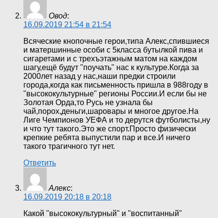
Овод
:
16.09.2019 21:54 в 21:54
Всяческие кнопочные герои,типа Алекс,спившиеся
и матершинные особи с 5класса бутылкой пива и
сигаретами и с трехъэтажным матом на каждом
шагу,ещё будут "поучать" нас к культуре.Когда за
2000лет назад у нас,наши предки строили
города,когда как письменность пришла в 988году в
"высококультурные" регионы России.И если бы не
Золотая Орда,то Русь не узнала бы
чай,порох,деньги,шаровары и многое другое.На
Лиге Чемпионов УЕФА и то дерутся футболисты,ну
и что тут такого.Это же спорт.Просто физически
крепкие ребята выпустили пар и все.И ничего
такого трагичного тут нет.
Ответить
Алекс
:
16.09.2019 20:18 в 20:18
Какой "высококультурный" и "воспитанный"