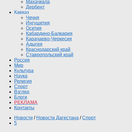
Махачкала
Дербент
Кавказ
Чечня
Ингушетия
Осетия
Кабардино-Балкария
Карачаево-Черкесия
Адыгея
Краснодарский край
Ставропольский край
Россия
Мир
Культура
Наука
Религия
Спорт
Взгляд
Блоги
РЕКЛАМА
Контакты
Новости
/
Новости Дагестана
/
Спорт
5