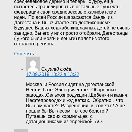
средневековое дерьмо и теперь , с дуру, ещё
пытаетесь транслировать в остальные субьекты
федерации свои средневековые халифатские
идеи. По всей России шарахаются банды из
Дагестана и Вы считаете это достижением?
Будущее Ваших хеджабо-кишлачных детей не очень
завидно, Вы его у них просто отобрали. Дагестанцы
( у кого были мозги и деньги) валят из этого
отсталого региона.
Ответить
Слушай сюда.
:
17.09.2019 13:22 в 13:22
Москва и Россия сидят на дагестанской
Нефти. Газе. Электричестве . Оборонных
заводах .Сельхозпродукции .Щебенки и камня.
Нефтепроводах и ж\д ветках. Обратно.. что
Вы нам даете?. Разрешения и советы? А не
пошли бы Вы лесом в сое болото!?
Путаешь своих кормильцев с
дотационниками из еврейской АО.