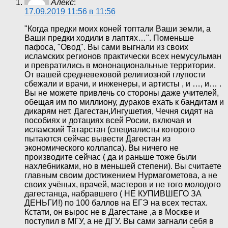
Алекс
:
17.09.2019 11:56 в 11:56
"Когда предки моих коней топтали Ваши земли, а
Ваши предки ходили в лаптях…". Поменьше
пафоса, "Овод". Вы сами выгнали из своих
исламских регионов практически всех немусульман
и превратились в мононациональные территории.
От вашей средневековой религиозной глупости
сбежали и врачи, и инженеры, и артисты , и …, и… .
Вы не можете привлечь со стороны даже учителей,
обещая им по миллиону, дураков ехать к бандитам и
дикарям нет. Дагестан,Ингушетия, Чечня сидят на
пособиях и дотациях всей Росии, включая и
исламский Татарстан (специалисты которого
пытаются сейчас вывести Дагестан из
экономического коллапса). Вы ничего не
производите сейчас ( да и раньше тоже были
нахлебниками, но в меньшей степени). Вы считаете
главным своим достижением Нурмагометова, а не
своих учёных, врачей, мастеров и не того молодого
дагестанца, набравшего ( НЕ КУПИВШЕГО ЗА
ДЕНЬГИ!) по 100 баллов на ЕГЭ на всех тестах.
Кстати, он вырос не в Дагестане ,а в Москве и
поступил в МГУ, а не ДГУ. Вы сами загнали себя в