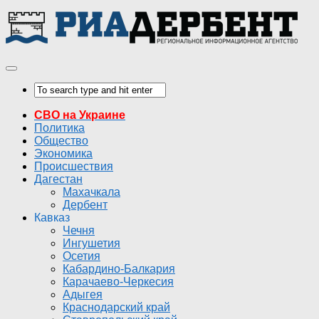
СВО на Украине
Политика
Общество
Экономика
Происшествия
Дагестан
Махачкала
Дербент
Кавказ
Чечня
Ингушетия
Осетия
Кабардино-Балкария
Карачаево-Черкесия
Адыгея
Краснодарский край