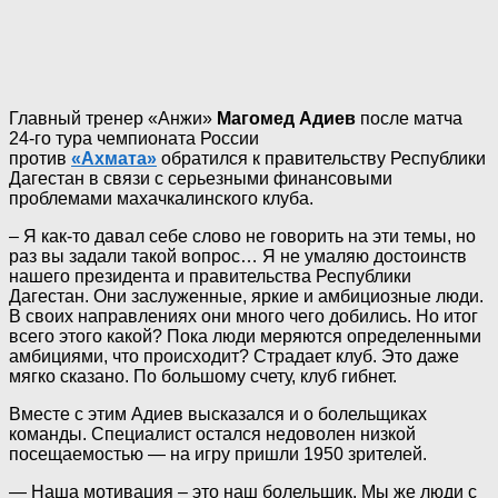
Главный тренер «Анжи»
Магомед Адиев
после матча
24-го тура чемпионата России
против
«Ахмата»
обратился к правительству Республики
Дагестан в связи с серьезными финансовыми
проблемами махачкалинского клуба.
– Я как-то давал себе слово не говорить на эти темы, но
раз вы задали такой вопрос… Я не умаляю достоинств
нашего президента и правительства Республики
Дагестан. Они заслуженные, яркие и амбициозные люди.
В своих направлениях они много чего добились. Но итог
всего этого какой? Пока люди меряются определенными
амбициями, что происходит? Страдает клуб. Это даже
мягко сказано. По большому счету, клуб гибнет.
Вместе с этим Адиев высказался и о болельщиках
команды. Специалист остался недоволен низкой
посещаемостью — на игру пришли 1950 зрителей.
— Наша мотивация – это наш болельщик. Мы же люди с