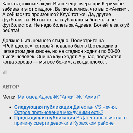
Кавказа, южные люди. Вы же еще вчера при Керимове
забивали этот стадион. Вы же клялись, что вы с «Анжи»!.
А сейчас что произошло? Клуб тот же. Да, другие
футболисты. Но вы же за клуб должны болеть, а не
футболистов. Не надо болеть за Адиева. Болейте за клуб,
ребята!
Должно быть немного стыдно. Посмотрите на
«Рейнджерс», который недавно был в Шотландии в
четвертом дивизионе, но на стадион ходили по 50-60
тысяч человек. Они на клуб ходят. А у нас, получается,
когда хорошо — мы все бежим, а когда плохо…
АВТОР
Метки:
Магомед Адиев
ФК "Анжи"
ФК "Ахмат"
Следующая публикация
Дагестан VS Чечня.
Остров преткновения между ними есть?
Предыдущая публикация
В Дагестане выясняют
причину смерти девочки в Курахском районе