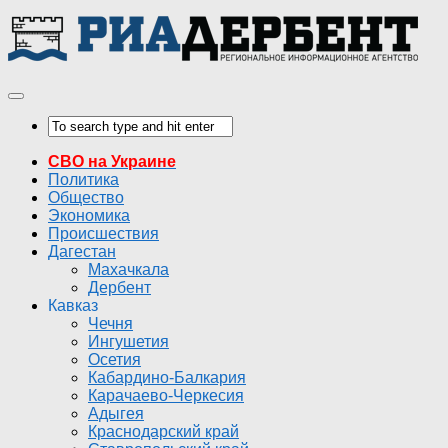
СВО на Украине
Политика
Общество
Экономика
Происшествия
Дагестан
Махачкала
Дербент
Кавказ
Чечня
Ингушетия
Осетия
Кабардино-Балкария
Карачаево-Черкесия
Адыгея
Краснодарский край