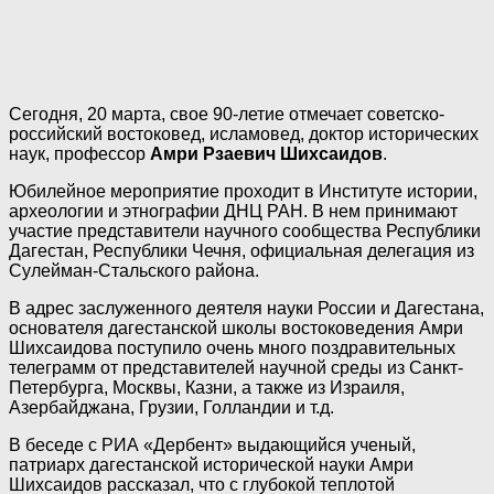
Сегодня, 20 марта, свое 90-летие отмечает советско-
российский востоковед, исламовед, доктор исторических
наук, профессор
Амри Рзаевич Шихсаидов
.
Юбилейное мероприятие проходит в Институте истории,
археологии и этнографии ДНЦ РАН. В нем принимают
участие представители научного сообщества Республики
Дагестан, Республики Чечня, официальная делегация из
Сулейман-Стальского района.
В адрес заслуженного деятеля науки России и Дагестана,
основателя дагестанской школы востоковедения Амри
Шихсаидова поступило очень много поздравительных
телеграмм от представителей научной среды из Санкт-
Петербурга, Москвы, Казни, а также из Израиля,
Азербайджана, Грузии, Голландии и т.д.
В беседе с РИА «Дербент» выдающийся ученый,
патриарх дагестанской исторической науки Амри
Шихсаидов рассказал, что с глубокой теплотой