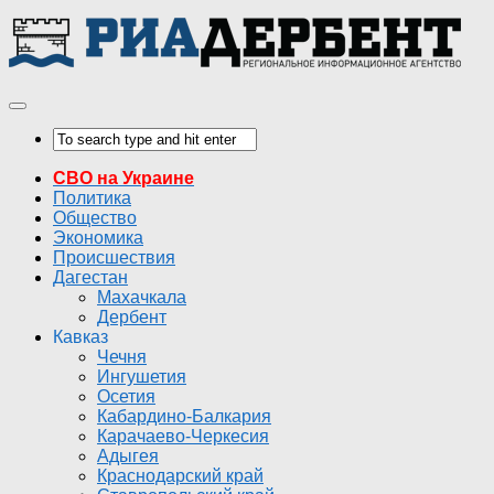
СВО на Украине
Политика
Общество
Экономика
Происшествия
Дагестан
Махачкала
Дербент
Кавказ
Чечня
Ингушетия
Осетия
Кабардино-Балкария
Карачаево-Черкесия
Адыгея
Краснодарский край