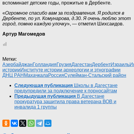
вспоминает детские годы, прожитые в Дербенте.
«
Огромное спасибо вам за поздравления. Я родился в
Дербенте, по ул. Комунарова, д.30. Я очень люблю этот
город, помню каждую улочку
», — отметил Шихсаидов.
Артур Магомедов
Метки:
Азербайджан
Голландия
Грузия
Дагестан
Дербент
Израиль
И
истории
Институте истории археологии и этнографии
ДНЦ РАН
Махачкала
Россия
Сулейман-Стальский район
Следующая публикация
Школы в Дагестане
предупредили за подключение к порносайтам
Предыдущая публикация
В Дагестане
прокуратура защитила права ветерана ВОВ и
инвалида 1 группы