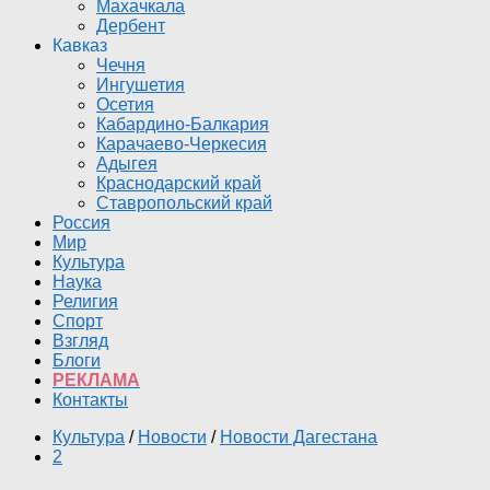
Махачкала
Дербент
Кавказ
Чечня
Ингушетия
Осетия
Кабардино-Балкария
Карачаево-Черкесия
Адыгея
Краснодарский край
Ставропольский край
Россия
Мир
Культура
Наука
Религия
Спорт
Взгляд
Блоги
РЕКЛАМА
Контакты
Культура
/
Новости
/
Новости Дагестана
2