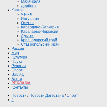
Махачкала
Дербент
Кавказ
Чечня
Ингушетия
Осетия
Кабардино-Балкария
Карачаево-Черкесия
Адыгея
Краснодарский край
Ставропольский край
Россия
Мир
Культура
Наука
Религия
Спорт
Взгляд
Блоги
РЕКЛАМА
Контакты
Новости
/
Новости Дагестана
/
Спорт
2