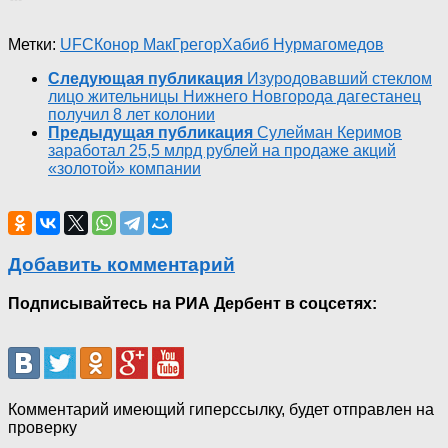
Метки:
UFC
Конор МакГрегор
Хабиб Нурмагомедов
Следующая публикация
Изуродовавший стеклом
лицо жительницы Нижнего Новгорода дагестанец
получил 8 лет колонии
Предыдущая публикация
Сулейман Керимов
заработал 25,5 млрд рублей на продаже акций
«золотой» компании
Добавить комментарий
Подписывайтесь на РИА Дербент в соцсетях:
Комментарий имеющий гиперссылку, будет отправлен на
проверку