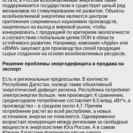
Кстати, в России возобновляемая энергетика также
поддерживается государством и существует целый ряд
механизмов по стимулированию её развития. Объекты
возобновляемой энергетики являются центром
притяжения современных наукоемких производств,
нацеленных на выход в мировой рынок, чтобы
конкурировать с продукцией по критериям экологичности
и соответствию глобальным целям ООН в области
устойчивого развития. Например, компания «Apple» или
«BMW» закупают для производства своей продукции
сырье созданное на основе возобновляемых ресурсов.
Решение проблемы энергодефицита и продажа на
экспорт
Есть и региональные предпосылки. В контексте
Республики Дагестан, налицо также объективный
энергетический дефицит региона. Республика потребляет
электроэнергии больше, чем производит. К сравнению,
среднегодовое потребление составляет 6,5 млрд. кВт*ч, а
производство – в среднем около 4,7. Причем
потребление растет во всей республике, а новых
источников энергии не появляется. Одновременно
возрастает конкуренция между регионами за свободные
мощности в энергосистеме Юга России. А в самом
Южном Дагестане фактически нет ни одного