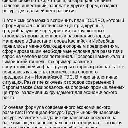
финансовые потоки, которые, возвращаясь в виде
налогов, инвестиций, зарплат и других форм, создают
ресурс для дальнейшего развития.
В этом смысле можно вспомнить план ГОЭЛРО, который
сформировал энергетические центры, крупные,
градообразующие предприятия, вокруг которых
строилась промышленность и развивались города.
Например в Дагестане города Каспийск и Избербаш
появились именно благодаря опорным предприятиям,
сформировавшим необходимые условия для развития и
спрос на человечески потенциал. Поселок Шамилькала и
Гимринский тоннель, как пример развития
сопутствующей инфраструктуры в горных районах также
появились как часть строительства опорного
предприятия – Ирганайской ГЭС. В мире аналогичная
ситуация. Развитие ключевых городов современной
Европы также базировалось на опорных промышленных
центрах, заложивших фундамент для экономического
роста.
Ключевая формула современного экономического
развития: Потенциал-Ресурс-Труд-Рынок–Финансовый
ресурс-Развитие. Создание финансовых ресурсов на
базе имеющегося регионального потенциала – это ключ
для развития горных территорий и создания