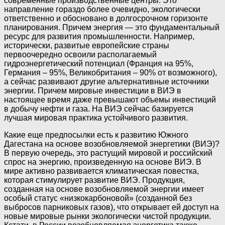
современные производственные центры. Это
направление гораздо более очевидно, экологически
ответственно и обосновано в долгосрочном горизонте
планирования. Причем энергия — это фундаментальный
ресурс для развития промышленности. Например,
исторически, развитые европейские страны
первоочередно освоили располагаемый
гидроэнергетический потенциал (Франция на 95%,
Германия – 95%, Великобритания – 90% от возможного),
а сейчас развивают другие альтернативные источники
энергии. Причем мировые инвестиции в ВИЭ в
настоящее время даже превышают объемы инвестиций
в добычу нефти и газа. На ВИЭ сейчас базируется
лучшая мировая практика устойчивого развития.
Какие еще предпосылки есть к развитию Южного
Дагестана на основе возобновляемой энергетики (ВИЭ)?
В первую очередь, это растущий мировой и российский
спрос на энергию, произведенную на основе ВИЭ. В
мире активно развивается климатическая повестка,
которая стимулирует развитие ВИЭ. Продукция,
созданная на основе возобновляемой энергии имеет
особый статус «низкокарбоновой» (созданной без
выбросов парниковых газов), что открывает ей доступ на
новые мировые рынки экологически чистой продукции.