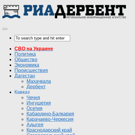
СВО на Украине
Политика
Общество
Экономика
Происшествия
Дагестан
Махачкала
Дербент
Кавказ
Чечня
Ингушетия
Осетия
Кабардино-Балкария
Карачаево-Черкесия
Адыгея
Краснодарский край