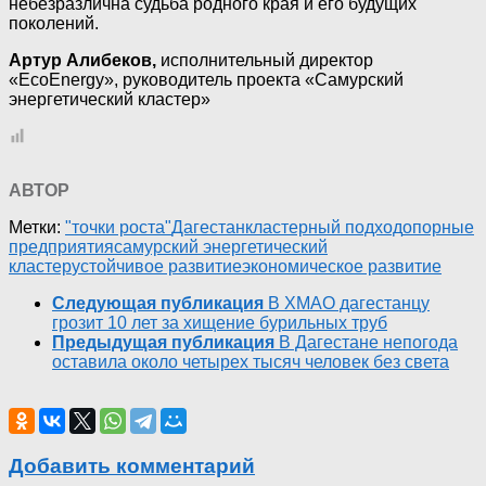
небезразлична судьба родного края и его будущих
поколений.
Артур Алибеков,
исполнительный директор
«EcoEnergy», руководитель проекта «Самурский
энергетический кластер»
АВТОР
Метки:
"точки роста"
Дагестан
кластерный подход
опорные
предприятия
самурский энергетический
кластер
устойчивое развитие
экономическое развитие
Следующая публикация
В ХМАО дагестанцу
грозит 10 лет за хищение бурильных труб
Предыдущая публикация
В Дагестане непогода
оставила около четырех тысяч человек без света
Добавить комментарий