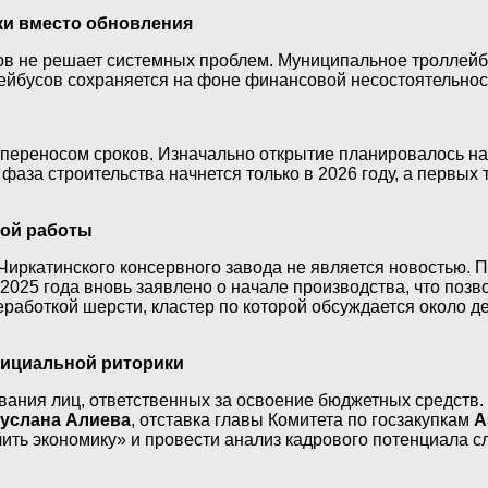
ки вместо обновления
усов не решает системных проблем. Муниципальное тролле
лейбусов сохраняется на фоне финансовой несостоятельнос
переносом сроков. Изначально открытие планировалось на 
фаза строительства начнется только в 2026 году, а первых 
вой работы
ркатинского консервного завода не является новостью. Пр
2025 года вновь заявлено о начале производства, что позв
еработкой шерсти, кластер по которой обсуждается около д
фициальной риторики
вания лиц, ответственных за освоение бюджетных средств.
услана Алиева
, отставка главы Комитета по госзакупкам
А
ь экономику» и провести анализ кадрового потенциала сл