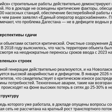
ийск» строительные работы действительно демонстрируют в
й. Но в докладе не освещены критические факторы, обесц
00 насосных станций, обеспечение бесперебойной работы 
о чем ранее заявлял «Единый оператор водоснабжения». П
мечают, что проблема Дагестана — не в дефиците водных ре
перспективы сдачи
и объектами остается критической. Очистные сооружения 
. В 2018 году выяснилось, что часть территории объекта бы
мотря на неоднократные переносы сроков ввода с 2023 на 2
зеленых» строек
чной генерации действительно реализуются, и на Новолакс
уется высокой аварийностью и дефицитом. В январе 2026 г
итетов, что свидетельствует о критическом износе распред
ины потребностей. Техногенные аварии, такие как возгор
, происходят на фоне высоких потерь в сетях до 25-30% в н
структуру
редь которого уже работала, в докладе опущены вопросы 
я сеть не рассчитана на кратный рост транспортного поток