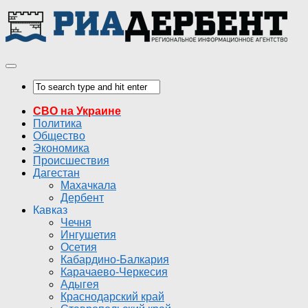
СВО на Украине
Политика
Общество
Экономика
Происшествия
Дагестан
Махачкала
Дербент
Кавказ
Чечня
Ингушетия
Осетия
Кабардино-Балкария
Карачаево-Черкесия
Адыгея
Краснодарский край