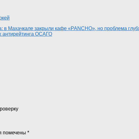
ркей
а: в Махачкале закрыли кафе «PANCHO», но проблема глу
ах антирейтинга ОСАГО
проверку
я помечены
*