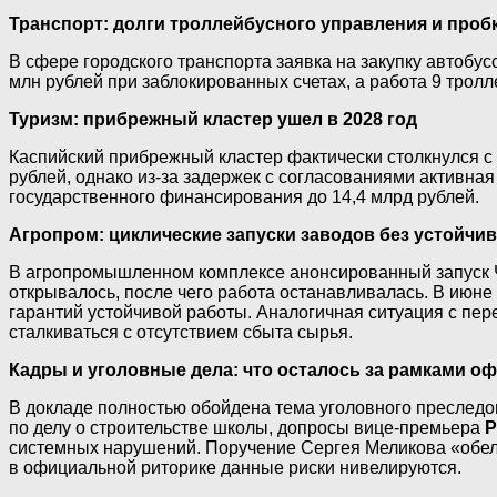
Транспорт: долги троллейбусного управления и проб
В сфере городского транспорта заявка на закупку автоб
млн рублей при заблокированных счетах, а работа 9 трол
Туризм: прибрежный кластер ушел в 2028 год
Каспийский прибрежный кластер фактически столкнулся с 
рублей, однако из-за задержек с согласованиями активная 
государственного финансирования до 14,4 млрд рублей.
Агропром: циклические запуски заводов без устойчи
В агропромышленном комплексе анонсированный запуск Чи
открывалось, после чего работа останавливалась. В июне 
гарантий устойчивой работы. Аналогичная ситуация с пер
сталкиваться с отсутствием сбыта сырья.
Кадры и уголовные дела: что осталось за рамками о
В докладе полностью обойдена тема уголовного преследо
по делу о строительстве школы, допросы вице-премьера
Р
системных нарушений. Поручение Сергея Меликова «обелит
в официальной риторике данные риски нивелируются.