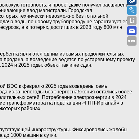
ысокую готовность, и проект даже получил расширение с
енивающие ввод магистрали. Городская
которых технически невозможно без тотальной
одача воды по новому трубопроводу не гарантирует её
сурсов, а в потерях, достигших в 2023 году 800 млн
Дербента являются одним из самых продолжительных
ла продана, а возведение ведется по устаревшему проекту,
024 и 2025 годы, объект так и не сдан.
кой ВЭС к февралю 2025 года возведены семь
ода из-за непогоды без энергоснабжения остались более
елительных сетей. Потребление электроэнергии в 2024
ание трансформатора на подстанции «ГПП-Ирганай» в
екоторых районах.
сопутствующей инфраструктуры. Фиксировались жалобы
а до 1000 машин в сутки.