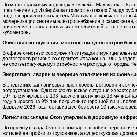
По магистральному водоводу «Чиркей – Махачкала – Касп
продлением до Избербаша стоимостью около 7 млрд рубле
водораспределительная сеть Махачкалы включает около 4
модернизации системы электроснабжения и самих сетей, 
появление в кранах конечных потребителей, а эксперты от
кубометров.
Очистные сооружения: многолетние долгострои без 
В сфере очистных сооружений ситуация с муниципальным
долгостроев региона со строительства конца 1980-х годов
не соответствующему потребностям растущего города. Нес
Энергетика: аварии и веерные отключения на фоне «
В энергетике запланированные проекты ветровой и солне
ветроустановок. Однако фактическая ситуация характериз
107 тысяч человек в 133 населенных пунктах 13 муниципал
году выросло на 9% при покрытии генерацией лишь полов
феврале 2026 года, оставившее без света 10 тыс. человек
Логистика: склады Ozon уперлись в дорожную инфра
По проекту склада Ozon в промпарке «Тюбе», первая оче
жителей на пробки из грузовиков, а существующая дорожна