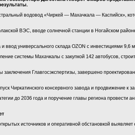
результаты.
ральный водовод «Чиркей — Махачкала — Каспийск», котор
олакской ВЭС, вводе солнечной станции в Ногайском райо
 и ввод универсального склада OZON с инвестициями 9,6 м
ение системы Махачкалы с закупкой 142 автобусов, строит
ы заключения Главгосэкспертизы, завершено проектирован
ск Чиркатинского консервного завода и продвижение к зап
атегии до 2036 года и поручение главы региона провести а
ет
открытых источников и оперативной обстановкой выявляе