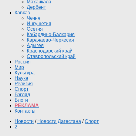
Махачкала
Дербент
Кавказ
Чечня
Ингушетия
Осетия
Кабардино-Балкария
Карачаево-Черкесия
Адыгея
Краснодарский край
Ставропольский край
Россия
Мир
Культура
Наука
Религия
Спорт
Взгляд
Блоги
РЕКЛАМА
Контакты
Новости
/
Новости Дагестана
/
Спорт
2