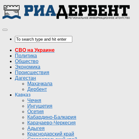
СВО на Украине
Политика
Общество
Экономика
Происшествия
Дагестан
Махачкала
Дербент
Кавказ
Чечня
Ингушетия
Осетия
Кабардино-Балкария
Карачаево-Черкесия
Адыгея
Краснодарский край