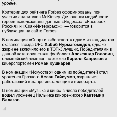
уровне.
Критерии для рейтинга Forbes сформированы при
участии аналитиков McKinsey. Для оценки медийности
героев использованы данные «Яндекса», «Facebook
Россия» и «Скан-Интерфакс»»,
—
говорится в
публикации на сайте Forbes.
В номинации «Спорт и киберспорт» одним из кандидатов
оказался звезда UFC
Хабиб Нурмагомедов
, однако
жюри не включило его в ТОП-3 лучших. Победителями в
данной категории стали футболист
Александр Головин
,
олимпийский чемпион по хоккею
Кирилл Капризов
и
киберспортсмен
Роман Кушнарев
.
В номинации «Искусство» одним из победителей стал
уроженец Грозного
Аслан Гайсумов
, журналист,
работающий в жанре инсталляции и видеоарта.
В номинации «Музыка и кино» в число победителей
вошел уроженец Нальчика кинорежиссер
Кантемир
Балагов
.