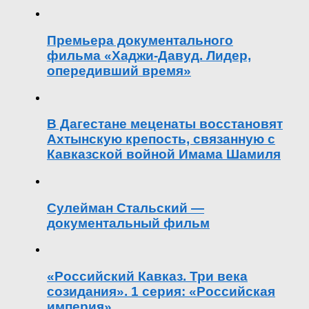
Премьера документального
фильма «Хаджи-Давуд. Лидер,
опередивший время»
В Дагестане меценаты восстановят
Ахтынскую крепость, связанную с
Кавказской войной Имама Шамиля
Сулейман Стальский —
документальный фильм
«Российский Кавказ. Три века
созидания». 1 серия: «Российская
империя»