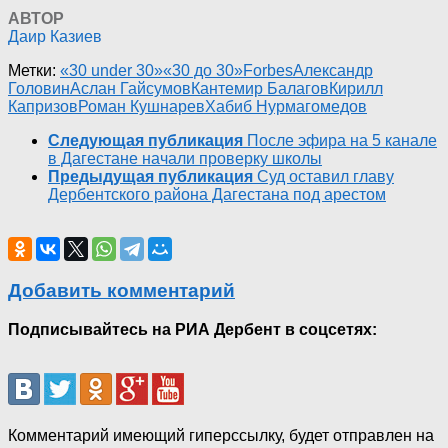
АВТОР
Даир Казиев
Метки:
«30 under 30»
«30 до 30»
Forbes
Александр
Головин
Аслан Гайсумов
Кантемир Балагов
Кирилл
Капризов
Роман Кушнарев
Хабиб Нурмагомедов
Следующая публикация
После эфира на 5 канале
в Дагестане начали проверку школы
Предыдущая публикация
Суд оставил главу
Дербентского района Дагестана под арестом
Добавить комментарий
Подписывайтесь на РИА Дербент в соцсетях:
Комментарий имеющий гиперссылку, будет отправлен на