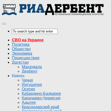
СВО на Украине
Политика
Общество
Экономика
Происшествия
Дагестан
Махачкала
Дербент
Кавказ
Чечня
Ингушетия
Осетия
Кабардино-Балкария
Карачаево-Черкесия
Адыгея
Краснодарский край