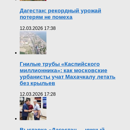
Дагестан: рекордный урожай
потерям не помеха
12.03.2026 17:38
Гнилые трубы «Каспийского
миллионника»: как московские
урбанисты учат Махачкалу летать
без крыльев
12.03.2026 17:28
Выставка «Дагестан — южный