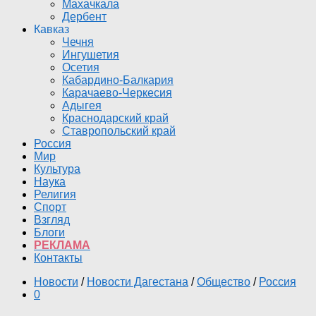
Махачкала
Дербент
Кавказ
Чечня
Ингушетия
Осетия
Кабардино-Балкария
Карачаево-Черкесия
Адыгея
Краснодарский край
Ставропольский край
Россия
Мир
Культура
Наука
Религия
Спорт
Взгляд
Блоги
РЕКЛАМА
Контакты
Новости
/
Новости Дагестана
/
Общество
/
Россия
0