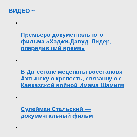
ВИДЕО ~
Премьера документального
фильма «Хаджи-Давуд. Лидер,
опередивший время»
В Дагестане меценаты восстановят
Ахтынскую крепость, связанную с
Кавказской войной Имама Шамиля
Сулейман Стальский —
документальный фильм