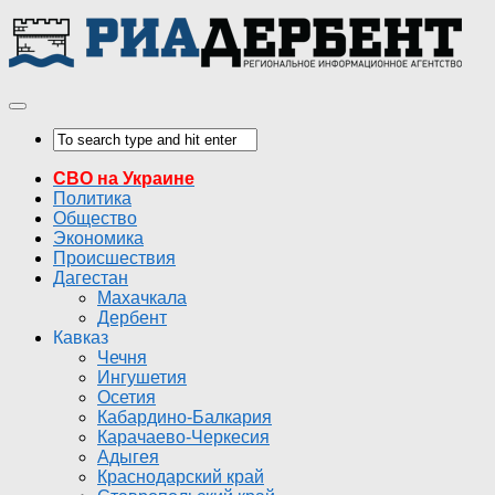
СВО на Украине
Политика
Общество
Экономика
Происшествия
Дагестан
Махачкала
Дербент
Кавказ
Чечня
Ингушетия
Осетия
Кабардино-Балкария
Карачаево-Черкесия
Адыгея
Краснодарский край