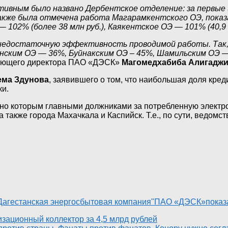
ным было названо Дербентское отделение: за первые 5 
акже была отмечена работа Магарамкентского ОЭ, показ
 102% (более 38 млн руб.), Каякентское ОЭ — 101% (40,9 м
едостаточную эффективность проводимой работы. Так, з
инским ОЭ — 36%, Буйнакским ОЭ – 45%, Шамильским ОЭ 
вляющего директора ПАО «ДЭСК»
Магомедхабиба Алигадж
ема Здунова
, заявившего о том, что наибольшая доля кре
ки.
сно которым главными должниками за потребленную электро
 также города Махачкала и Каспийск. Т.е., по сути, ведом
агестанская энергосбытовая компания"
ПАО «ДЭСК»
показ
изационный коллектор за 4,5 млрд рублей