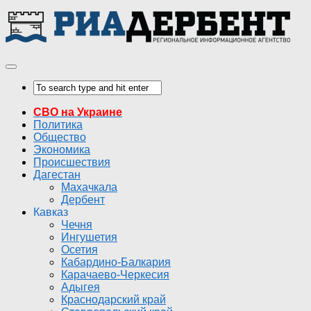
СВО на Украине
Политика
Общество
Экономика
Происшествия
Дагестан
Махачкала
Дербент
Кавказ
Чечня
Ингушетия
Осетия
Кабардино-Балкария
Карачаево-Черкесия
Адыгея
Краснодарский край