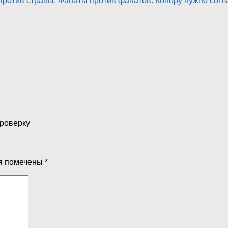
ротив страны. Фанаты против фанатов. Конору нужно согла
проверку
я помечены
*