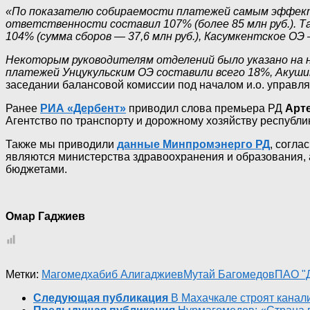
«По показателю собираемости платежей самым эффектив
ответственности составил 107% (более 85 млн руб.). Т
104% (сумма сборов — 37,6 млн руб.), Касумкентское ОЭ —
Некоторым руководителям отделений было указано на н
платежей Унцукульским ОЭ составили всего 18%, Акуш
заседании балансовой комиссии под началом и.о. упра
Ранее
РИА «Дербент»
приводил слова премьера РД
Арт
Агентство по транспорту и дорожному хозяйству республи
Также мы приводили
данные Минпромэнерго РД
, согла
являются министерства здравоохранения и образования, а
бюджетами.
Омар Гаджиев
Метки:
Магомедхабиб Алигаджиев
Мутай Багомедов
ПАО "Д
Следующая публикация
В Махачкале строят канал